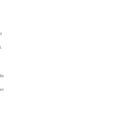
t
t.
lio
en
e