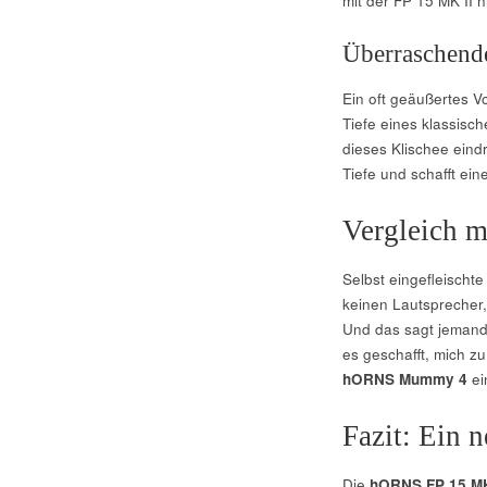
mit der FP 15 MK II n
Überraschend
Ein oft geäußertes Vo
Tiefe eines klassisc
dieses Klischee eindr
Tiefe und schafft ein
Vergleich m
Selbst eingefleischt
keinen Lautsprecher,
Und das sagt jemand
es geschafft, mich z
hORNS Mummy 4
ei
Fazit: Ein 
Die
hORNS FP 15 MK