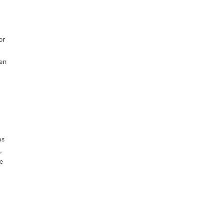
or
ten
as
,
e