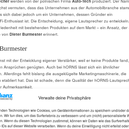
echer
werden von der polnischen Firma
Auto-Tech
produziert. Der Na
ächst vermuten, dass das Unternehmen aus der Automobilbranche stam
es sich dabei jedoch um ein Unternehmen, dessen Gründer ein
-Fi-Enthusiast ist. Die Entscheidung, eigene Lautsprecher zu entwickeln
iedenheit mit bestehenden Produkten auf dem Markt – ein Ansatz, der
e von
Dieter Burmester
erinnert.
 Burmester
st mit der Entwicklung eigener Verstärker, weil er keine Produkte fand,
en Ansprüchen genügten. Auch bei hORNS lässt sich ein ähnlicher
. Allerdings fehlt bislang die ausgeklügelte Marketingmaschinerie, die
h etabliert hat. Das ist schade, denn die Qualität der hORNS-Lautsprec
hr Aufmerksamkeit.
Verwalte deine Privatsphäre
Details und Klangqualität der FP 15 M
nden Technologien wie Cookies, um Geräteinformationen zu speichern und/oder d
n. Wir tun dies, um das Surferlebnis zu verbessern und um (nicht) personalisierte
n. Wenn du diesen Technologien zustimmst, können wir Daten wie das Surfverhalt
in beeindruckendes Modell, das mit einem Gewicht von 50 kg pro
 IDs auf dieser Website verarbeiten. Wenn du deine Einwilligung nicht erteilst oder