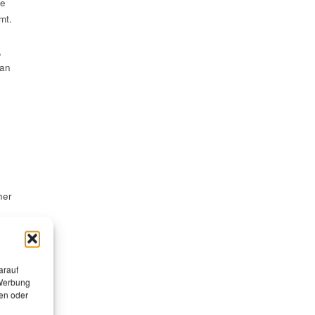
me
mt.
,
 an
her
K
arauf
 Werbung
en oder