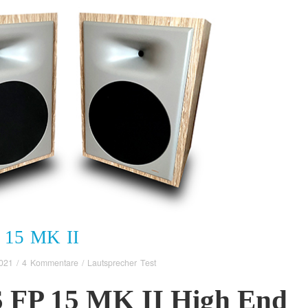
15 MK II
2021
/
4 Kommentare
/
Lautsprecher Test
FP 15 MK II High End