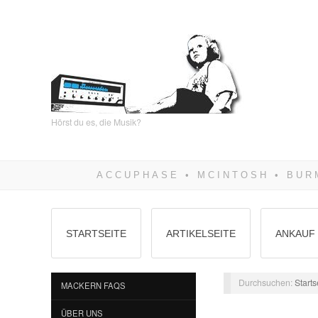
Hörst du es, die Musik?
STARTSEITE
ARTIKELSEITE
ANKAUF 
Durchsuchen:
Starts
MACKERN FAQS
ÜBER UNS