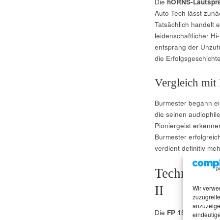
Die
hORNS-Lautspr
Auto-Tech lässt zun
Tatsächlich handelt 
leidenschaftlicher Hi
entsprang der Unzufr
die Erfolgsgeschicht
Vergleich mit
Burmester begann ein
die seinen audiophil
Pioniergeist erkennen
Burmester erfolgreic
verdient definitiv me
Technische 
II
Wir verwe
zuzugreife
anzuzeige
Die
FP 15 MK II
ist e
eindeutige