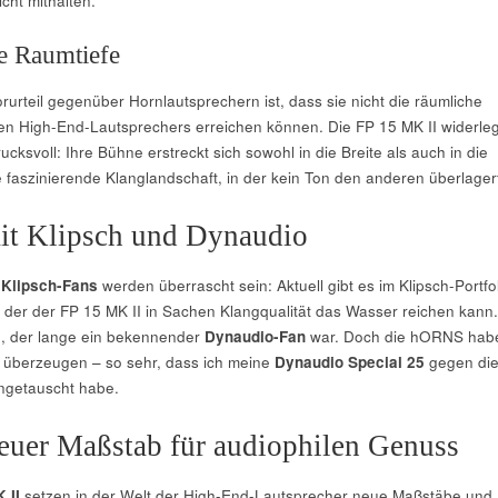
icht mithalten.
e Raumtiefe
rurteil gegenüber Hornlautsprechern ist, dass sie nicht die räumliche
hen High-End-Lautsprechers erreichen können. Die FP 15 MK II widerleg
ucksvoll: Ihre Bühne erstreckt sich sowohl in die Breite als auch in die
e faszinierende Klanglandschaft, in der kein Ton den anderen überlager
it Klipsch und Dynaudio
e
Klipsch-Fans
werden überrascht sein: Aktuell gibt es im Klipsch-Portfo
 der der FP 15 MK II in Sachen Klangqualität das Wasser reichen kann.
, der lange ein bekennender
Dynaudio-Fan
war. Doch die hORNS hab
u überzeugen – so sehr, dass ich meine
Dynaudio Special 25
gegen di
ngetauscht habe.
neuer Maßstab für audiophilen Genuss
 II
setzen in der Welt der High-End-Lautsprecher neue Maßstäbe und