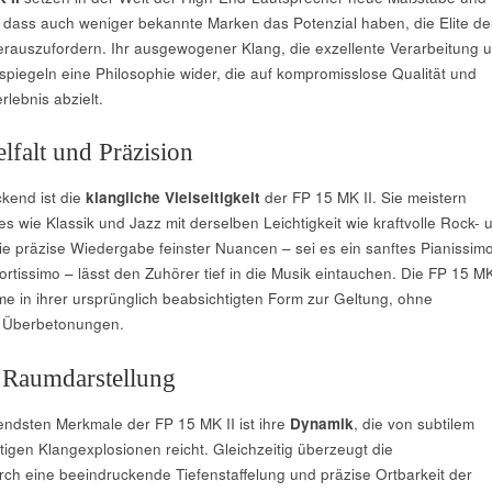
, dass auch weniger bekannte Marken das Potenzial haben, die Elite de
rauszufordern. Ihr ausgewogener Klang, die exzellente Verarbeitung 
 spiegeln eine Philosophie wider, die auf kompromisslose Qualität und
lebnis abzielt.
lfalt und Präzision
kend ist die
klangliche Vielseitigkeit
der FP 15 MK II. Sie meistern
s wie Klassik und Jazz mit derselben Leichtigkeit wie kraftvolle Rock- 
e präzise Wiedergabe feinster Nuancen – sei es ein sanftes Pianissim
Fortissimo – lässt den Zuhörer tief in die Musik eintauchen. Die FP 15 MK
e in ihrer ursprünglich beabsichtigten Form zur Geltung, ohne
r Überbetonungen.
Raumdarstellung
ndsten Merkmale der FP 15 MK II ist ihre
Dynamik
, die von subtilem
tigen Klangexplosionen reicht. Gleichzeitig überzeugt die
ch eine beeindruckende Tiefenstaffelung und präzise Ortbarkeit der