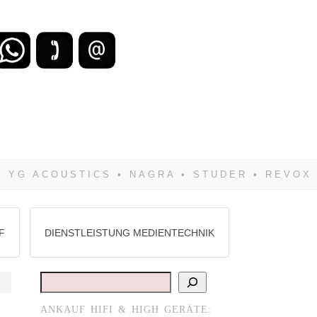
zu verlieren, wirst Du zwangsläufig
Hifi verkaufst Du am besten bei uns!
F
DIENSTLEISTUNG MEDIENTECHNIK
Suchen
ANKAUF HIFI & HIGH GERÄTE: