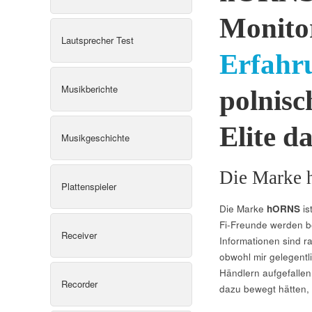
Monito
Lautsprecher Test
Erfahr
Musikberichte
polnisc
Elite d
Musikgeschichte
Die Marke 
Plattenspieler
Die Marke
hORNS
is
Fi-Freunde werden be
Receiver
Informationen sind r
obwohl mir gelegentl
Händlern aufgefallen
Recorder
dazu bewegt hätten,