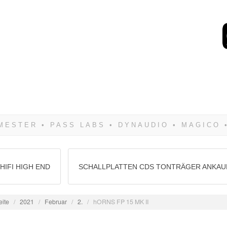
Wenn Du dich weigerst 
siegen! Und noch was: 
HIFI HIGH END
SCHALLPLATTEN CDS TONTRÄGER ANKAU
eite
/
2021
/
Februar
/
2.
/
hORNS FP 15 MK II