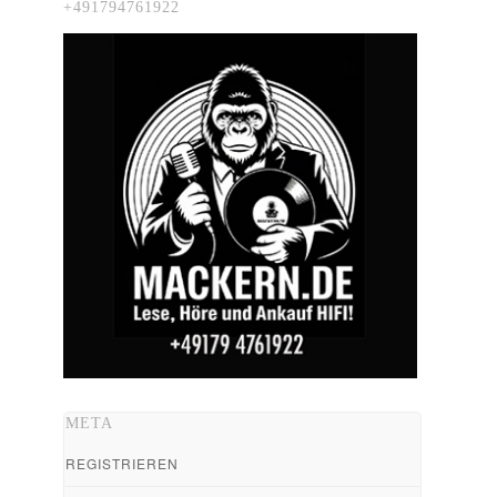
+491794761922
META
REGISTRIEREN