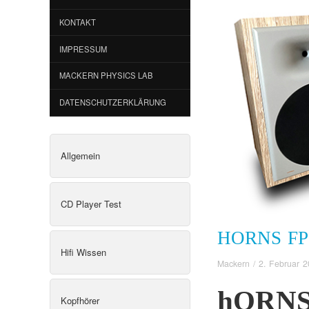
KONTAKT
IMPRESSUM
MACKERN PHYSICS LAB
DATENSCHUTZERKLÄRUNG
Allgemein
CD Player Test
HORNS FP 
Hifi Wissen
Mackern
/
2. Februar 
hORNS 
Kopfhörer