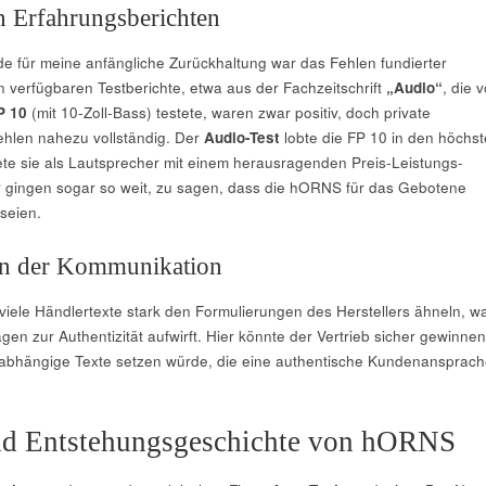
 Erfahrungsberichten
e für meine anfängliche Zurückhaltung war das Fehlen fundierter
n verfügbaren Testberichte, etwa aus der Fachzeitschrift
„Audio“
, die v
P 10
(mit 10-Zoll-Bass) testete, waren zwar positiv, doch private
ehlen nahezu vollständig. Der
Audio-Test
lobte die FP 10 in den höchs
e sie als Lautsprecher mit einem herausragenden Preis-Leistungs-
er gingen sogar so weit, zu sagen, dass die hORNS für das Gebotene
 seien.
 in der Kommunikation
s viele Händlertexte stark den Formulierungen des Herstellers ähneln, w
gen zur Authentizität aufwirft. Hier könnte der Vertrieb sicher gewinnen
abhängige Texte setzen würde, die eine authentische Kundenansprach
nd Entstehungsgeschichte von hORNS