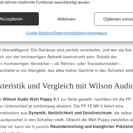
em 15-Zoll-Bass-Chassis sowie einem Hornhochtöner ausgestattet ist.
hst, können bestimmte Funktionen beeinträchtigt werden.
hnische Komponenten allein machen noch keinen herausragenden
hre Stärke der FP 15 MK II liegt in ihrer makellosen Verarbeitung und
Akzeptieren
Ablehnen
Optionen verwa
hen Klangqualität.
Cookie-Richtlinie
Datenschutzerklärung
Impressum
und Design
t überwältigend: Die Gehäuse sind perfekt verarbeitet, und wer sie live
ich von der hochwertigen Ästhetik beeindruckt sein. Sobald der
n hochwertigen Verstärker – ob Röhren- oder Transistormodell –
ntfaltet er ein Klangbild, das alles bisher Gehörte in den Schatten stell
teristik und Vergleich mit Wilson Audi
ne
Wilson Audio Watt Puppy 5.1
zur Seite gestellt, nachdem ich die FP 
r Unterschied ist schlichtweg eklatant. Die FP 15 MK II liefert eine
ombination aus
Dynamik, Natürlichkeit und Detailreichtum
, die selbst
autsprecher in den Schatten stellt. Obwohl die Watt Puppy zweifellos e
her ist, kann sie in puncto
Raumdarstellung und klanglicher Präzisio