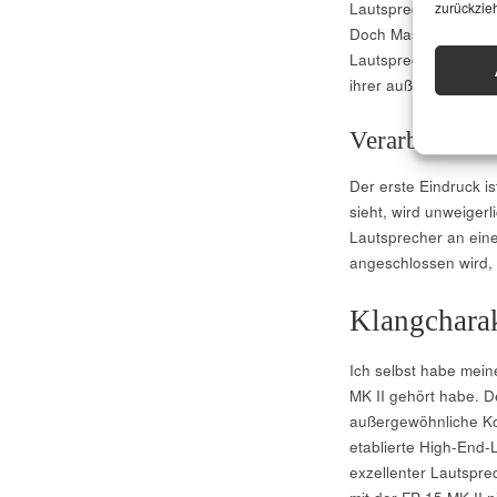
Lautsprecher und ein
zurückzie
Doch Masse und tec
Lautsprecher. Die wa
ihrer außergewöhnlic
Verarbeitung 
Der erste Eindruck is
sieht, wird unweigerl
Lautsprecher an eine
angeschlossen wird, e
Klangcharak
Ich selbst habe mei
MK II gehört habe. De
außergewöhnliche K
etablierte High-End-L
exzellenter Lautsprec