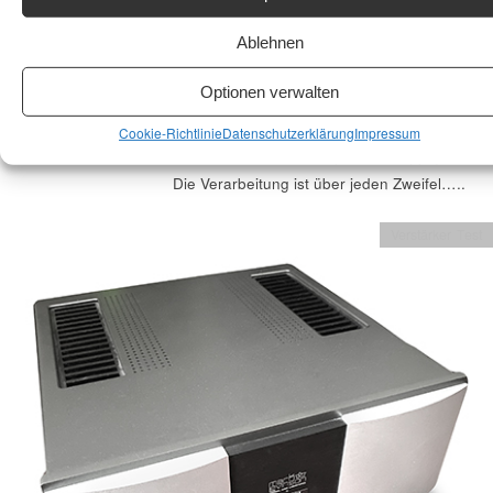
Vorstufe BP 25 von Bryston. Kenner dürften
26
das externe Netzteil auf dem Foto
28. August 2021
Ablehnen
vermissen.Ich habe es bewusst weggelassen
Mackern
das es sich nicht ästhetisch genug ins
Optionen verwalten
Gesamtbild einfügen konnte. Also die BP 25
hat ein externes Netzteil was in dieser
Cookie-Richtlinie
Datenschutzerklärung
Impressum
Bauhöhe der Vorstufe natürlich sinn macht.
Die Verarbeitung ist über jeden Zweifel…..
Verstärker Test