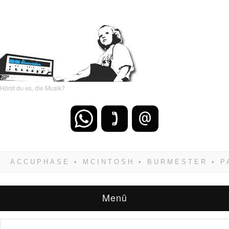
Hörst du es, die Musik?
Wenn Du dich weigerst zu verlieren, wirst Du
zwangsläufig siegen! Und noch was: Hifi
verkaufst Du am besten bei uns!
Menü