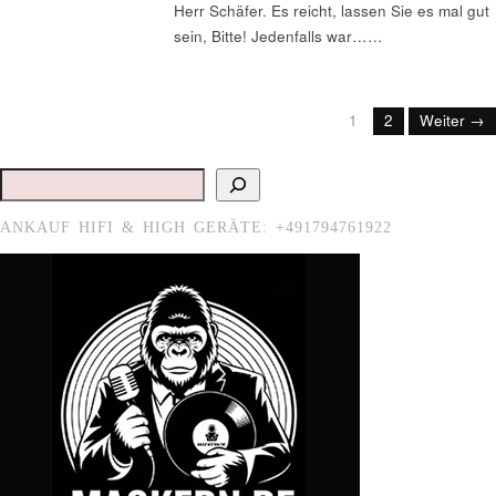
Herr Schäfer. Es reicht, lassen Sie es mal gut
sein, Bitte! Jedenfalls war……
1
2
Weiter →
Suchen
ANKAUF HIFI & HIGH GERÄTE: +491794761922