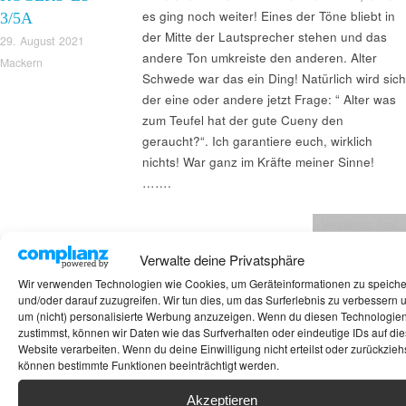
es ging noch weiter! Eines der Töne bliebt in
3/5A
der Mitte der Lautsprecher stehen und das
29. August 2021
andere Ton umkreiste den anderen. Alter
Mackern
Schwede war das ein Ding! Natürlich wird sich
der eine oder andere jetzt Frage: “ Alter was
zum Teufel hat der gute Cueny den
geraucht?“. Ich garantiere euch, wirklich
nichts! War ganz im Kräfte meiner Sinne!
…….
Verstärker Test
Verwalte deine Privatsphäre
Wir verwenden Technologien wie Cookies, um Geräteinformationen zu speich
und/oder darauf zuzugreifen. Wir tun dies, um das Surferlebnis zu verbessern 
um (nicht) personalisierte Werbung anzuzeigen. Wenn du diesen Technologie
zustimmst, können wir Daten wie das Surfverhalten oder eindeutige IDs auf die
Website verarbeiten. Wenn du deine Einwilligung nicht erteilst oder zurückziehs
können bestimmte Funktionen beeinträchtigt werden.
BRYSTON BP
xKommen wir nun zu dieser fantastischen
Akzeptieren