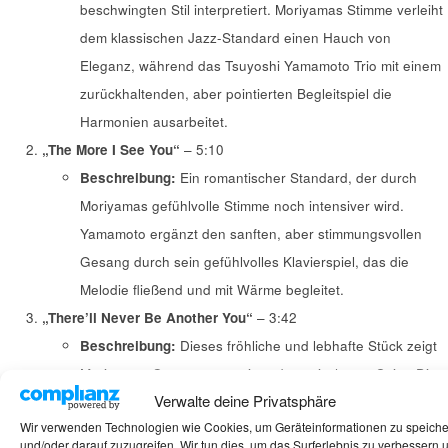
beschwingten Stil interpretiert. Moriyamas Stimme verleiht
dem klassischen Jazz-Standard einen Hauch von
Eleganz, während das Tsuyoshi Yamamoto Trio mit einem
zurückhaltenden, aber pointierten Begleitspiel die
Harmonien ausarbeitet.
„The More I See You“
– 5:10
Beschreibung:
Ein romantischer Standard, der durch
Moriyamas gefühlvolle Stimme noch intensiver wird.
Yamamoto ergänzt den sanften, aber stimmungsvollen
Gesang durch sein gefühlvolles Klavierspiel, das die
Melodie fließend und mit Wärme begleitet.
„There’ll Never Be Another You“
– 3:42
Beschreibung:
Dieses fröhliche und lebhafte Stück zeigt
Moriyamas Gesang von seiner dynamischeren Seite. Die
Verwalte deine Privatsphäre
enge Verbindung zwischen der Gesangslinie und
Wir verwenden Technologien wie Cookies, um Geräteinformationen zu speich
Yamamotos Klavierimprovisationen bringt eine
und/oder darauf zuzugreifen. Wir tun dies, um das Surferlebnis zu verbessern 