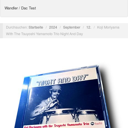
Wandler / Dac Test
Durchsuchen:
Startseite
/
2024
/
September
/
12.
/
Koji Moriyama
With The Tsuyoshi Yamamoto Trio Night And Day