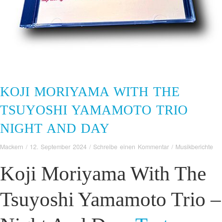
KOJI MORIYAMA WITH THE
TSUYOSHI YAMAMOTO TRIO
NIGHT AND DAY
Mackern
/
12. September 2024
/
Schreibe einen Kommentar
/
Musikberichte
Koji Moriyama With The
Tsuyoshi Yamamoto Trio –