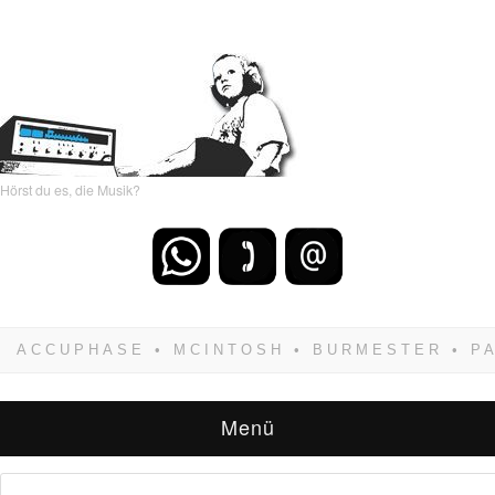
Hörst du es, die Musik?
Wenn Du dich weigerst zu verlieren, wirst Du
zwangsläufig siegen! Und noch was: Hifi
verkaufst Du am besten bei uns!
Menü