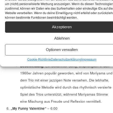
spielerische, aber präzise Energie in die Interpretation
um (nicht) personalisierte Werbung anzuzeigen. Wenn du diesen Technologie
zustimmst, können wir Daten wie das Surfverhalten oder eindeutige IDs auf die
des Jazz-Klassikers.
Website verarbeiten. Wenn du deine Einwilligung nicht erteilst oder zurückziehs
„My Foolish Heart“
– 4:52
können bestimmte Funktionen beeinträchtigt werden.
Beschreibung:
Eine emotionale Ballade, die von
Akzeptieren
Moriyama mit melancholischer Intensität gesungen wird.
Das Trio sorgt für eine gedämpfte, aber tiefgründige
Ablehnen
musikalische Untermalung, die Moriyamas Interpretation
Optionen verwalten
einen fast zerbrechlichen Charakter verleiht.
„For Once In My Life“
– 6:30
Cookie-Richtlinie
Datenschutzerklärung
Impressum
Beschreibung:
Ein bekannter Song, ursprünglich in den
1960er Jahren populär geworden, wird von Moriyama und
dem Trio mit einer jazzigen Note versehen. Die lebhafte,
optimistische Melodie wird durch das rhythmisch versierte
Spiel des Trios unterstützt, während Moriyamas Stimme
eine Mischung aus Freude und Reflexion vermittelt.
„My Funny Valentine“
– 6:00