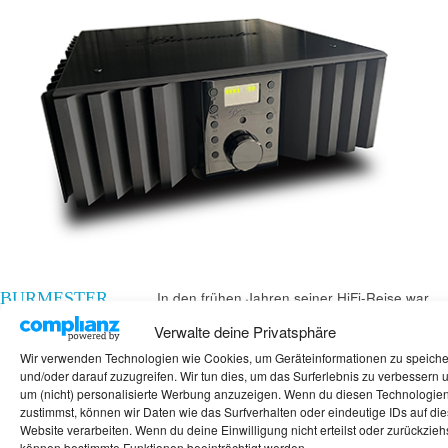
BURMESTER
In den frühen Jahren seiner HiFi-Reise war
mein Freund von den damals angesagten
032
Verwalte deine Privatsphäre
Geräten, insbesondere den hochglänzenden
11. Oktober 2024
Wir verwenden Technologien wie Cookies, um Geräteinformationen zu speich
und verchromten Modellen von Burmester,
Mackern
und/oder darauf zuzugreifen. Wir tun dies, um das Surferlebnis zu verbessern 
nicht beeindruckt. Er hatte eine eher kritische
um (nicht) personalisierte Werbung anzuzeigen. Wenn du diesen Technologie
zustimmst, können wir Daten wie das Surfverhalten oder eindeutige IDs auf die
Meinung über diese Marke und bezeichnete
Website verarbeiten. Wenn du deine Einwilligung nicht erteilst oder zurückziehs
sie humorvoll als „russische Geräte“. Seine
können bestimmte Funktionen beeinträchtigt werden.