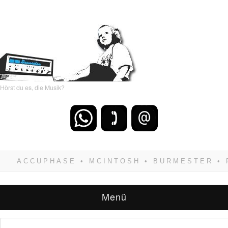
Hörst du es, die Musik?
Wenn Du dich weigerst zu verlieren, wirst Du
zwangsläufig siegen! Und noch was: Hifi
verkaufst Du am besten bei uns!
Menü