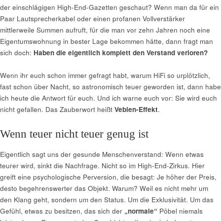
der einschlägigen High-End-Gazetten geschaut? Wenn man da für ein
Paar Lautsprecherkabel oder einen profanen Vollverstärker
mittlerweile Summen aufruft, für die man vor zehn Jahren noch eine
Eigentumswohnung in bester Lage bekommen hätte, dann fragt man
sich doch:
Haben die eigentlich komplett den Verstand verloren?
Wenn ihr euch schon immer gefragt habt, warum HiFi so urplötzlich,
fast schon über Nacht, so astronomisch teuer geworden ist, dann habe
ich heute die Antwort für euch. Und ich warne euch vor: Sie wird euch
nicht gefallen. Das Zauberwort heißt
Veblen-Effekt
.
Wenn teuer nicht teuer genug ist
Eigentlich sagt uns der gesunde Menschenverstand: Wenn etwas
teurer wird, sinkt die Nachfrage. Nicht so im High-End-Zirkus. Hier
greift eine psychologische Perversion, die besagt: Je höher der Preis,
desto begehrenswerter das Objekt. Warum? Weil es nicht mehr um
den Klang geht, sondern um den Status. Um die Exklusivität. Um das
Gefühl, etwas zu besitzen, das sich der
„normale“
Pöbel niemals