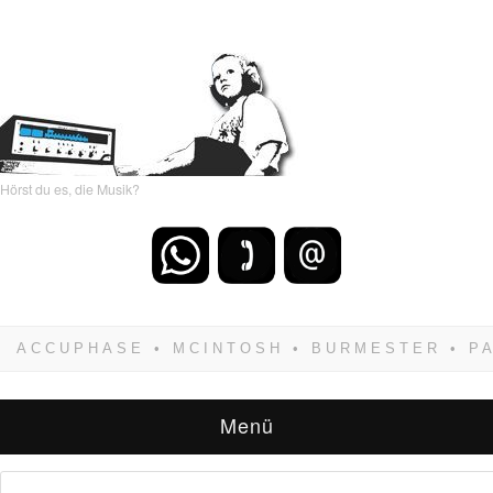
Hörst du es, die Musik?
Wenn Du dich weigerst zu verlieren, wirst Du
zwangsläufig siegen! Und noch was: Hifi
verkaufst Du am besten bei uns!
Menü