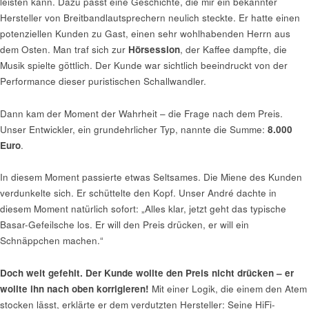
leisten kann. Dazu passt eine Geschichte, die mir ein bekannter
Hersteller von Breitbandlautsprechern neulich steckte. Er hatte einen
potenziellen Kunden zu Gast, einen sehr wohlhabenden Herrn aus
dem Osten. Man traf sich zur
Hörsession
, der Kaffee dampfte, die
Musik spielte göttlich. Der Kunde war sichtlich beeindruckt von der
Performance dieser puristischen Schallwandler.
Dann kam der Moment der Wahrheit – die Frage nach dem Preis.
Unser Entwickler, ein grundehrlicher Typ, nannte die Summe:
8.000
Euro
.
In diesem Moment passierte etwas Seltsames. Die Miene des Kunden
verdunkelte sich. Er schüttelte den Kopf. Unser André dachte in
diesem Moment natürlich sofort: „Alles klar, jetzt geht das typische
Basar-Gefeilsche los. Er will den Preis drücken, er will ein
Schnäppchen machen.“
Doch weit gefehlt. Der Kunde wollte den Preis nicht drücken – er
wollte ihn nach oben korrigieren!
Mit einer Logik, die einem den Atem
stocken lässt, erklärte er dem verdutzten Hersteller: Seine HiFi-