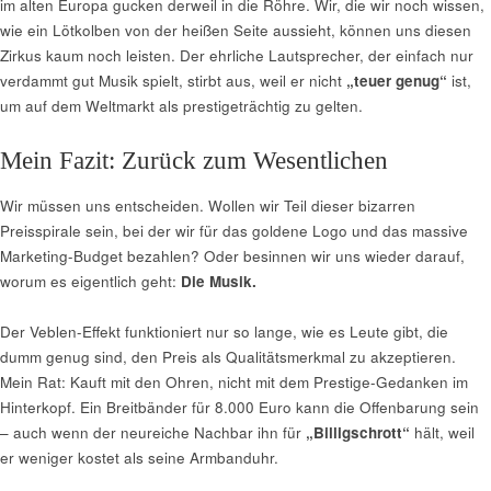
im alten Europa gucken derweil in die Röhre. Wir, die wir noch wissen,
wie ein Lötkolben von der heißen Seite aussieht, können uns diesen
Zirkus kaum noch leisten. Der ehrliche Lautsprecher, der einfach nur
verdammt gut Musik spielt, stirbt aus, weil er nicht
„teuer genug“
ist,
um auf dem Weltmarkt als prestigeträchtig zu gelten.
Mein Fazit: Zurück zum Wesentlichen
Wir müssen uns entscheiden. Wollen wir Teil dieser bizarren
Preisspirale sein, bei der wir für das goldene Logo und das massive
Marketing-Budget bezahlen? Oder besinnen wir uns wieder darauf,
worum es eigentlich geht:
Die Musik.
Der Veblen-Effekt funktioniert nur so lange, wie es Leute gibt, die
dumm genug sind, den Preis als Qualitätsmerkmal zu akzeptieren.
Mein Rat: Kauft mit den Ohren, nicht mit dem Prestige-Gedanken im
Hinterkopf. Ein Breitbänder für 8.000 Euro kann die Offenbarung sein
– auch wenn der neureiche Nachbar ihn für
„Billigschrott“
hält, weil
er weniger kostet als seine Armbanduhr.