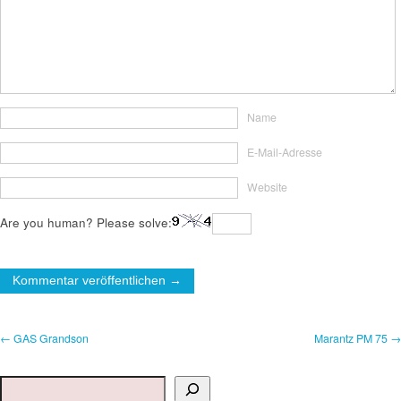
Name
E-Mail-Adresse
Website
Are you human? Please solve:
← GAS Grandson
Marantz PM 75 →
Suchen