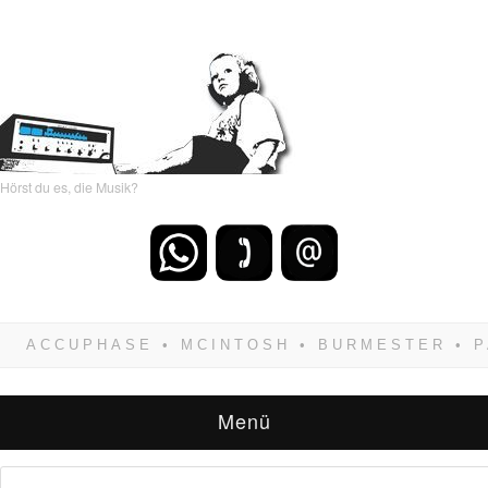
Hörst du es, die Musik?
Wenn Du dich weigerst zu verlieren, wirst Du
zwangsläufig siegen! Und noch was: Hifi
verkaufst Du am besten bei uns!
Menü