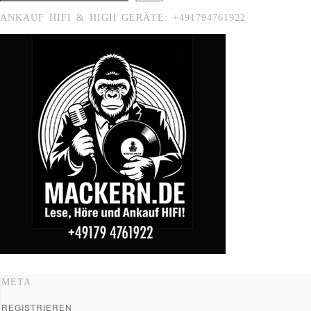
ANKAUF HIFI & HIGH GERÄTE: +491794761922
META
REGISTRIEREN