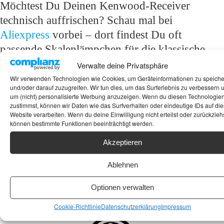
Möchtest Du Deinen Kenwood-Receiver
technisch auffrischen? Schau mal bei
Aliexpress
vorbei – dort findest Du oft
passende Skalenlämpchen für die klassische
Beleuchtung, hochwertige Kontaktsprays für
Verwalte deine Privatsphäre
die massiven Regler oder spezielle
Wir verwenden Technologien wie Cookies, um Geräteinformationen zu speich
und/oder darauf zuzugreifen. Wir tun dies, um das Surferlebnis zu verbessern 
Antennenadapter, um das Maximum aus dem
um (nicht) personalisierte Werbung anzuzeigen. Wenn du diesen Technologie
hervorragenden Tunerteil des KR-7070
zustimmst, können wir Daten wie das Surfverhalten oder eindeutige IDs auf die
Website verarbeiten. Wenn du deine Einwilligung nicht erteilst oder zurückziehs
herauszuholen!
können bestimmte Funktionen beeinträchtigt werden.
Schlagwörter:
Kenwood
,
Receiver
,
Stereoreceiver
,
Vintage
Akzeptieren
Ablehnen
Optionen verwalten
Cookie-Richtlinie
Datenschutzerklärung
Impressum