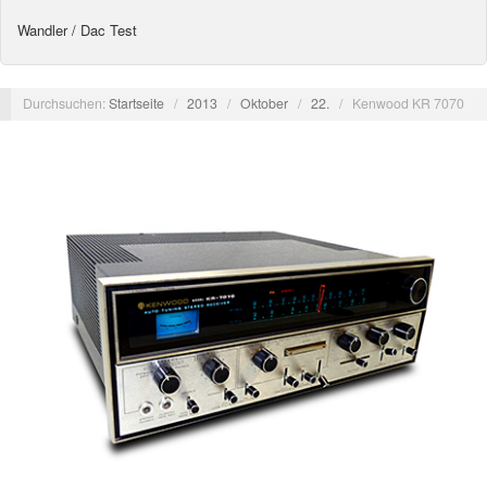
Wandler / Dac Test
Durchsuchen:
Startseite
/
2013
/
Oktober
/
22.
/
Kenwood KR 7070