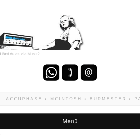
Hörst du es, die Musik?
Wenn Du dich weigerst zu verlieren, wirst Du
zwangsläufig siegen! Und noch was: Hifi
verkaufst Du am besten bei uns!
Menü