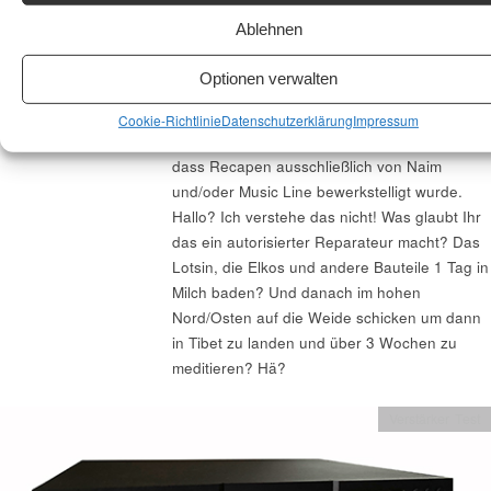
Ablehnen
NAIM NAC 52
Das bekommt jeder Radio und
Fernsehtechniker in deiner Stadt für einen
+ SUPERCAP
Optionen verwalten
Bruchteil dessen hin! Als wären die 1000 und
22. März 2020
mehr Euros nicht schlimm genug, erwarten im
Cookie-Richtlinie
Datenschutzerklärung
Impressum
Mackern
Gebrauchtsektor andere Naim-Jünger das
dass Recapen ausschließlich von Naim
und/oder Music Line bewerkstelligt wurde.
Hallo? Ich verstehe das nicht! Was glaubt Ihr
das ein autorisierter Reparateur macht? Das
Lotsin, die Elkos und andere Bauteile 1 Tag in
Milch baden? Und danach im hohen
Nord/Osten auf die Weide schicken um dann
in Tibet zu landen und über 3 Wochen zu
meditieren? Hä?
Verstärker Test