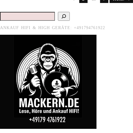
Suchen
ANKAUF HIFI & HIGH GERÄTE: +491794761922