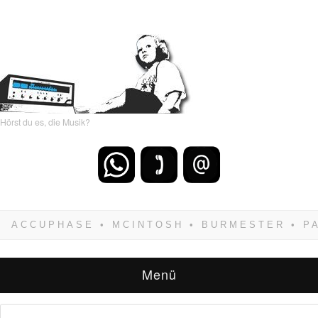
Hörst du es, die Musik?
Wenn Du dich weigerst zu verlieren, wirst Du
zwangsläufig siegen! Und noch was: Hifi
verkaufst Du am besten bei uns!
Menü