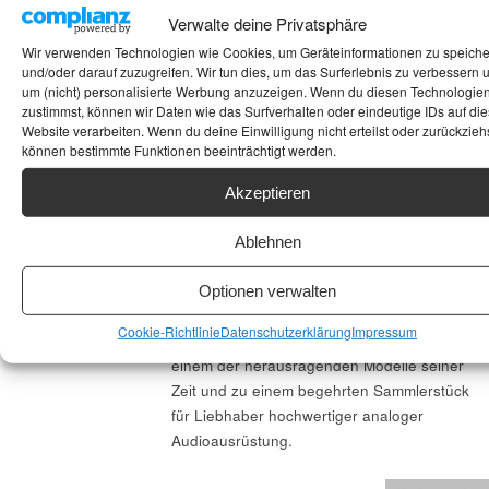
Verwalte deine Privatsphäre
Wir verwenden Technologien wie Cookies, um Geräteinformationen zu speich
und/oder darauf zuzugreifen. Wir tun dies, um das Surferlebnis zu verbessern 
um (nicht) personalisierte Werbung anzuzeigen. Wenn du diesen Technologie
zustimmst, können wir Daten wie das Surfverhalten oder eindeutige IDs auf die
Website verarbeiten. Wenn du deine Einwilligung nicht erteilst oder zurückziehs
können bestimmte Funktionen beeinträchtigt werden.
Akzeptieren
LUXMAN PD
Der Luxman PD-300 gilt als ein
Ablehnen
bemerkenswerter Plattenspieler aus der Ära
300
der High-Fidelity-Technik. Die Kombination
Optionen verwalten
29. August 2024
aus Vakuum-Technologie, massiver Bauweise
Mackern
Cookie-Richtlinie
Datenschutzerklärung
Impressum
und präzisem Direktantrieb machte ihn zu
einem der herausragenden Modelle seiner
Zeit und zu einem begehrten Sammlerstück
für Liebhaber hochwertiger analoger
Audioausrüstung.