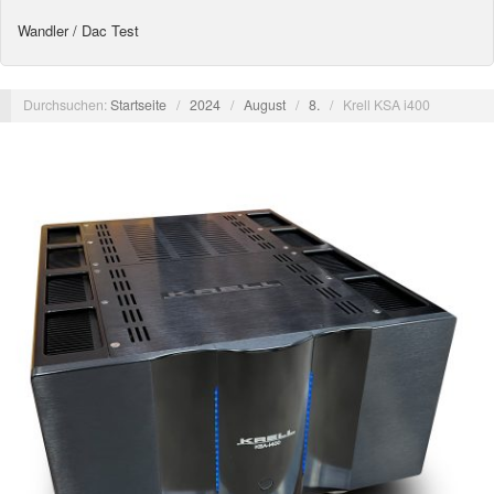
Wandler / Dac Test
Durchsuchen:
Startseite
/
2024
/
August
/
8.
/
Krell KSA i400