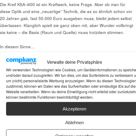
Die Krell KSA-i400 ist ein Kraftwerk, keine Frage. Aber ob man für
diese Optik und eine „neuartige“ Technik, die es so ähnlich schon vor
20 Jahren gab, fast 50.000 Euro ausgeben muss, bleibt jedem selbst
überlassen. Klanglich spielt sie ganz oben mit, aber Wunder vollbringt
sie keine – die Basis (Raum und Quelle) muss trotzdem stimmen.
In diesem Sinne…
Willst Du Deinen High-End-Boliden klanglich
Verwalte deine Privatsphäre
voll ausreizen? Schau mal bei
Aliexpress
vorbei
Wir verwenden Technologien wie Cookies, um Geräteinformationen zu speich
und/oder darauf zuzugreifen. Wir tun dies, um das Surferlebnis zu verbessern 
– dort findest Du oft massive Netzkabel für die
um (nicht) personalisierte Werbung anzuzeigen. Wenn du diesen Technologie
zustimmst, können wir Daten wie das Surfverhalten oder eindeutige IDs auf die
enorme Leistungsaufnahme Deiner Endstufe,
Website verarbeiten. Wenn du deine Einwilligung nicht erteilst oder zurückziehs
hochwertige XLR-Silberkabel oder spezielles
können bestimmte Funktionen beeinträchtigt werden.
Zubehör zur Vibrationsdämpfung, um das volle
Akzeptieren
Potenzial Deiner KSA-i400 auszuschöpfen!
Ablehnen
Schlagwörter:
Endstufe
,
High End
,
Verstärker