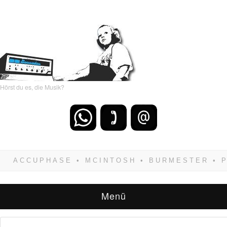
Hörst du es, die Musik?
Wenn Du dich weigerst zu verlieren, wirst Du
zwangsläufig siegen! Und noch was: Hifi
verkaufst Du am besten bei uns!
Menü