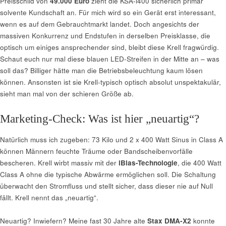
Preisschild von
49.000 Euro
zieht die KSA-i400 sicherlich primär
solvente Kundschaft an. Für mich wird so ein Gerät erst interessant,
wenn es auf dem Gebrauchtmarkt landet. Doch angesichts der
massiven Konkurrenz und Endstufen in derselben Preisklasse, die
optisch um einiges ansprechender sind, bleibt diese Krell fragwürdig.
Schaut euch nur mal diese blauen LED-Streifen in der Mitte an – was
soll das? Billiger hätte man die Betriebsbeleuchtung kaum lösen
können. Ansonsten ist sie Krell-typisch optisch absolut unspektakulär,
sieht man mal von der schieren Größe ab.
Marketing-Check: Was ist hier „neuartig“?
Natürlich muss ich zugeben: 73 Kilo und 2 x 400 Watt Sinus in Class A
können Männern feuchte Träume oder Bandscheibenvorfälle
bescheren. Krell wirbt massiv mit der
iBias-Technologie
, die 400 Watt
Class A ohne die typische Abwärme ermöglichen soll. Die Schaltung
überwacht den Stromfluss und stellt sicher, dass dieser nie auf Null
fällt. Krell nennt das „neuartig“.
Neuartig? Inwiefern? Meine fast 30 Jahre alte
Stax DMA-X2
konnte