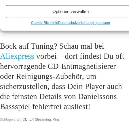
Wer wissen will, wie lebendig und gleichzeitig diszipliniert moderner
Jazz klingen kann, kommt an dieser Scheibe nicht vorbei. „Tarantella“
Optionen verwalten
ist ein zeitloses Dokument skandinavischer Musikalität und technischer
Cookie-Richtlinie
Datenschutzerklärung
Impressum
Perfektion auf einem Silberling (oder Vinyl).
Bock auf Tuning? Schau mal bei
Aliexpress
vorbei – dort findest Du oft
hervorragende CD-Entmagnetisierer
oder Reinigungs-Zubehör, um
sicherzustellen, dass Dein Player auch
die feinsten Details von Danielssons
Bassspiel fehlerfrei ausliest!
Schlagwörter:
CD
,
LP
,
Streaming
,
Vinyl