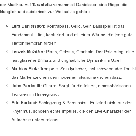
der Musiker. Auf
Tarantella
versammelt Danielsson eine Riege, die
klanglich und spielerisch zur Weltspitze gehört:
Lars Danielsson:
Kontrabass, Cello. Sein Bassspiel ist das
Fundament – tief, konturiert und mit einer Wärme, die jede gute
Tieftonmembran fordert.
Leszek Możdżer:
Piano, Celesta, Cembalo. Der Pole bringt eine
fast gläserne Brillanz und unglaubliche Dynamik ins Spiel.
Mathias Eick:
Trompete. Sein lyrischer, fast schwebender Ton ist
das Markenzeichen des modernen skandinavischen Jazz.
John Parricelli:
Gitarre. Sorgt für die feinen, atmosphärischen
Texturen im Hintergrund.
Eric Harland:
Schlagzeug & Percussion. Er liefert nicht nur den
Rhythmus, sondern echte Impulse, die den Live-Charakter der
Aufnahme unterstreichen.