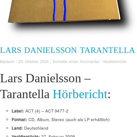
LARS DANIELSSON TARANTELLA
Mackern
/
20. Oktober 2024
/
Schreibe einen Kommentar
/
Musikberichte
Lars Danielsson –
Tarantella
Hörbericht
:
Label:
ACT (4) – ACT 9477-2
Format:
CD, Album, Stereo (auch als LP erhältlich)
Land:
Deutschland
Veröffentlicht:
27. Februar 2009