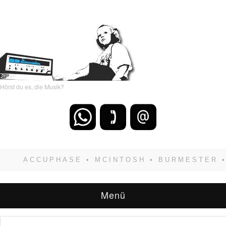
Hörst du es, die Musik?
Wenn Du dich weigerst zu verlieren, wirst Du
zwangsläufig siegen! Und noch was: Hifi
verkaufst Du am besten bei uns!
Menü