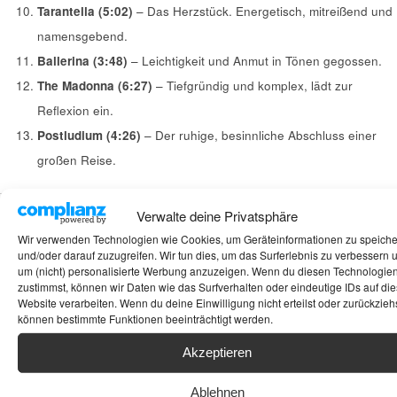
Tarantella (5:02)
– Das Herzstück. Energetisch, mitreißend und
namensgebend.
Ballerina (3:48)
– Leichtigkeit und Anmut in Tönen gegossen.
The Madonna (6:27)
– Tiefgründig und komplex, lädt zur
Reflexion ein.
Postludium (4:26)
– Der ruhige, besinnliche Abschluss einer
großen Reise.
Verwalte deine Privatsphäre
Fazit: Ein Muss für jede HiFi-Sammlung
Wir verwenden Technologien wie Cookies, um Geräteinformationen zu speich
und/oder darauf zuzugreifen. Wir tun dies, um das Surferlebnis zu verbessern 
Lars Danielsson ist mit „Tarantella“ ein Geniestreich gelungen. Es ist
um (nicht) personalisierte Werbung anzuzeigen. Wenn du diesen Technologie
ein Album, das sowohl zum konzentrierten Hören im „Sweet Spot“ als
zustimmst, können wir Daten wie das Surfverhalten oder eindeutige IDs auf die
Website verarbeiten. Wenn du deine Einwilligung nicht erteilst oder zurückziehs
auch zum entspannten Genießen einlädt. Die klangliche Vielfalt, die
können bestimmte Funktionen beeinträchtigt werden.
von den tiefsten Bassläufen bis zu den feinsten Cembalo-Anschlägen
reicht, macht es zu einer perfekten Testplatte für hochwertige
Akzeptieren
Komponenten.
Ablehnen