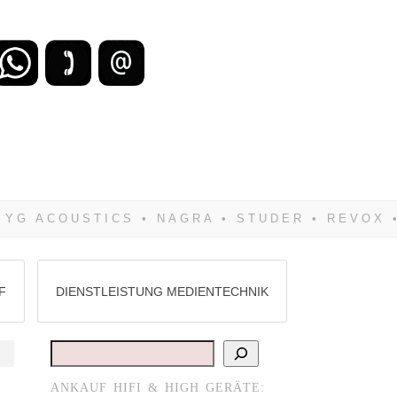
zu verlieren, wirst Du zwangsläufig
Hifi verkaufst Du am besten bei uns!
F
DIENSTLEISTUNG MEDIENTECHNIK
Suchen
ANKAUF HIFI & HIGH GERÄTE: