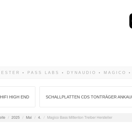
Wenn Du dich weigerst 
siegen! Und noch was: 
HIFI HIGH END
SCHALLPLATTEN CDS TONTRÄGER ANKAU
eite
/
2025
/
Mai
/
4.
/
Magico Bass Mittenton Treiber Hersteller