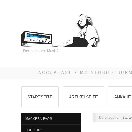
Hörst du es, die Musik?
STARTSEITE
ARTIKELSEITE
ANKAUF 
Durchsuchen:
Starts
MACKERN FAQS
ÜBER UNS