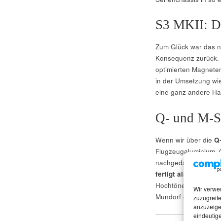
S3 MKII: Di
Zum Glück war das nu
Konsequenz zurück. 
optimierten Magneten
in der Umsetzung wied
eine ganz andere H
Q- und M-Se
Wenn wir über die
Q-
Flugzeugaluminium, 
nachgedacht. Offizie
fertigt als OEM-Par
Hochtönern wird hing
Wir verwe
Mundorf oder Scan-S
zuzugreife
anzuzeige
eindeutige