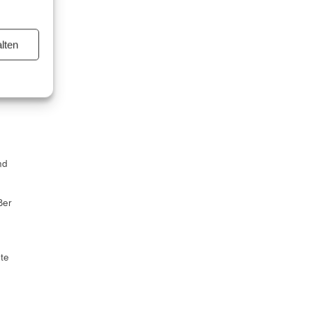
lten
us
nd
ßer
ste