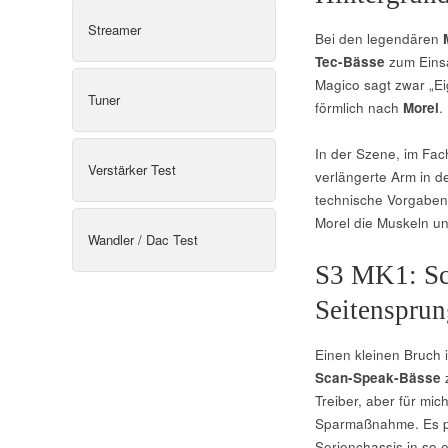
Streamer
Bei den legendären
Tec-Bässe
zum Einsa
Magico sagt zwar „E
Tuner
förmlich nach
Morel
.
In der Szene, im Fac
Verstärker Test
verlängerte Arm in de
technische Vorgaben 
Morel die Muskeln un
Wandler / Dac Test
S3 MK1: Sc
Seitensprun
Einen kleinen Bruch 
Scan-Speak-Bässe
z
Treiber, aber für mic
Sparmaßnahme. Es pa
Serienchassis in so 