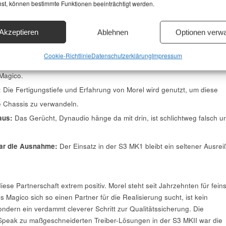
hst, können bestimmte Funktionen beeinträchtigt werden.
e Chassis wirklich? Ein mackern-Fazit
Akzeptieren
Ablehnen
Optionen verwa
, was Sache ist:
Cookie-Richtlinie
Datenschutzerklärung
Impressum
kelt das Design:
Membranmaterial, Geometrie und Antrieb kommen a
Magico.
:
Die Fertigungstiefe und Erfahrung von Morel wird genutzt, um diese
e Chassis zu verwandeln.
aus:
Das Gerücht, Dynaudio hänge da mit drin, ist schlichtweg falsch u
ar die Ausnahme:
Der Einsatz in der S3 MK1 bleibt ein seltener Ausrei
iese Partnerschaft extrem positiv. Morel steht seit Jahrzehnten für fein
 Magico sich so einen Partner für die Realisierung sucht, ist kein
dern ein verdammt cleverer Schritt zur Qualitätssicherung. Die
peak zu maßgeschneiderten Treiber-Lösungen in der S3 MKII war die