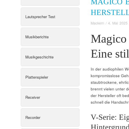
MAGICO B
HERSTEL
Lautsprecher Test
Mackern
/
4. Mai 2025
Magico 
Musikberichte
Eine sti
Musikgeschichte
In der audiophilen W
kompromisslose Gehäu
Plattenspieler
staubtrockene, ehrl
brennt vielen unter 
der Hersteller oft b
Receiver
schnell die Handschri
V-Serie: Ei
Recorder
Hintergrun