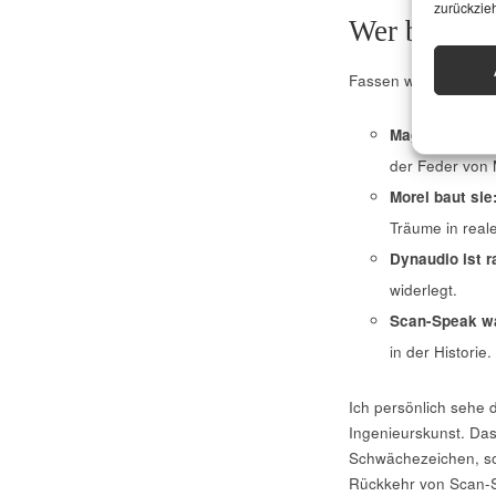
zurückzie
Wer baut di
Fassen wir zusammen
Magico entwic
der Feder von 
Morel baut sie
Träume in real
Dynaudio ist r
widerlegt.
Scan-Speak w
in der Historie.
Ich persönlich sehe d
Ingenieurskunst. Dass
Schwächezeichen, son
Rückkehr von Scan-S