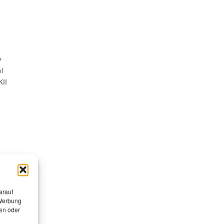
v
l
KII
l
arauf
 Werbung
en oder