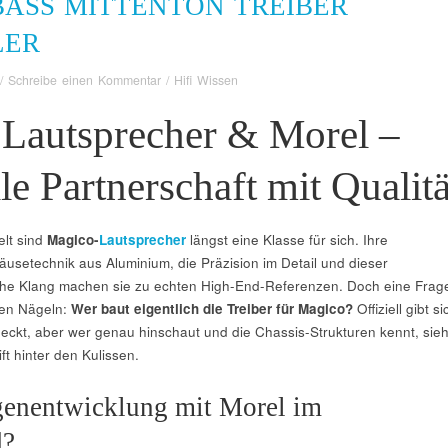
ASS MITTENTON TREIBER
LER
/
Schreibe einen Kommentar
/
Hifi Wissen
Lautsprecher & Morel –
lle Partnerschaft mit Qualitä
elt sind
Magico-
Lautsprecher
längst eine Klasse für sich. Ihre
setechnik aus Aluminium, die Präzision im Detail und dieser
iche Klang machen sie zu echten High-End-Referenzen. Doch eine Frag
den Nägeln:
Wer baut eigentlich die Treiber für Magico?
Offiziell gibt si
edeckt, aber wer genau hinschaut und die Chassis-Strukturen kennt, sieh
ft hinter den Kulissen.
genentwicklung mit Morel im
d?