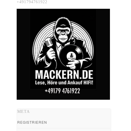
+491794761922
META
REGISTRIEREN