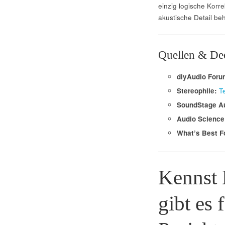
einzig logische Korre
akustische Detail beh
Quellen & De
diyAudio Foru
Stereophile:
T
SoundStage Au
Audio Science
What’s Best F
Kennst 
gibt es 