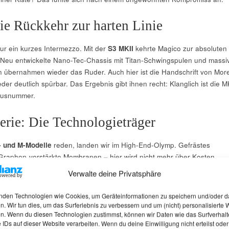
e Rückkehr zur harten Linie
r ein kurzes Intermezzo. Mit der
S3 MKII
kehrte Magico zur absoluten
Neu entwickelte Nano-Tec-Chassis mit Titan-Schwingspulen und massi
 übernahmen wieder das Ruder. Auch hier ist die Handschrift von More
er deutlich spürbar. Das Ergebnis gibt ihnen recht: Klanglich ist die M
ausnummer.
rie: Die Technologieträger
 und M-Modelle
reden, landen wir im High-End-Olymp. Gefrästes
Graphen-verstärkte Membranen – hier wird nicht mehr über Kosten
ll wird zur Herkunft geschwiegen, aber Insiderberichte bestätigen:
More
Verwalte deine Privatsphäre
tner nach den extrem präzisen Spezifikationen von Magico.
Bei den
egen öfter mal variiert; hier wurden auch schon Zulieferungen von
nden Technologien wie Cookies, um Geräteinformationen zu speichern und/oder d
peak gesichtet.
n. Wir tun dies, um das Surferlebnis zu verbessern und um (nicht) personalisierte
n. Wenn du diesen Technologien zustimmst, können wir Daten wie das Surfverhalt
 IDs auf dieser Website verarbeiten. Wenn du deine Einwilligung nicht erteilst oder