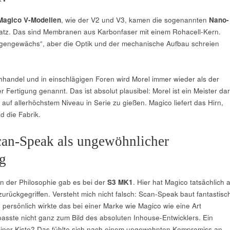
Magico V-Modellen
, wie der V2 und V3, kamen die sogenannten
Nano-
tz. Das sind Membranen aus Karbonfaser mit einem Rohacell-Kern.
igengewächs“, aber die Optik und der mechanische Aufbau schreien
hhandel und in einschlägigen Foren wird Morel immer wieder als der
r Fertigung genannt. Das ist absolut plausibel: Morel ist ein Meister dar
auf allerhöchstem Niveau in Serie zu gießen. Magico liefert das Hirn,
d die Fabrik.
an-Speak als ungewöhnlicher
g
in der Philosophie gab es bei der
S3 MK1
. Hier hat Magico tatsächlich 
urückgegriffen. Versteht mich nicht falsch: Scan-Speak baut fantastisc
h persönlich wirkte das bei einer Marke wie Magico wie eine Art
sste nicht ganz zum Bild des absoluten Inhouse-Entwicklers. Ein
einer Kiste? Das fühlte sich nach einem ungewohnten Kompromiss an.