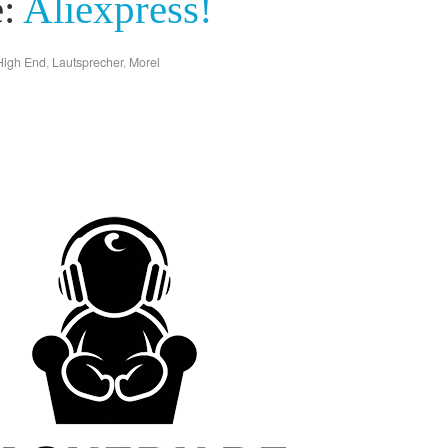
e:
Aliexpress!
High End
,
Lautsprecher
,
Morel