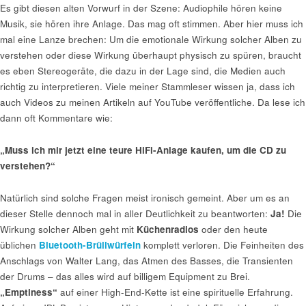
Es gibt diesen alten Vorwurf in der Szene: Audiophile hören keine
Musik, sie hören ihre Anlage. Das mag oft stimmen. Aber hier muss ich
mal eine Lanze brechen: Um die emotionale Wirkung solcher Alben zu
verstehen oder diese Wirkung überhaupt physisch zu spüren, braucht
es eben Stereogeräte, die dazu in der Lage sind, die Medien auch
richtig zu interpretieren. Viele meiner Stammleser wissen ja, dass ich
auch Videos zu meinen Artikeln auf YouTube veröffentliche. Da lese ich
dann oft Kommentare wie:
„Muss ich mir jetzt eine teure HiFi-Anlage kaufen, um die CD zu
verstehen?“
Natürlich sind solche Fragen meist ironisch gemeint. Aber um es an
dieser Stelle dennoch mal in aller Deutlichkeit zu beantworten:
Ja!
Die
Wirkung solcher Alben geht mit
Küchenradios
oder den heute
üblichen
Bluetooth-Brüllwürfeln
komplett verloren. Die Feinheiten des
Anschlags von Walter Lang, das Atmen des Basses, die Transienten
der Drums – das alles wird auf billigem Equipment zu Brei.
„Emptiness“
auf einer High-End-Kette ist eine spirituelle Erfahrung.