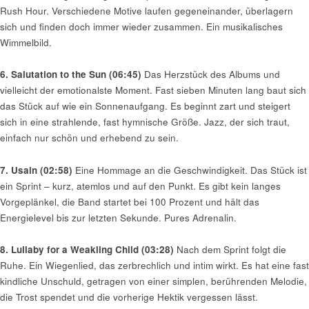
Rush Hour. Verschiedene Motive laufen gegeneinander, überlagern
sich und finden doch immer wieder zusammen. Ein musikalisches
Wimmelbild.
6. Salutation to the Sun (06:45)
Das Herzstück des Albums und
vielleicht der emotionalste Moment. Fast sieben Minuten lang baut sich
das Stück auf wie ein Sonnenaufgang. Es beginnt zart und steigert
sich in eine strahlende, fast hymnische Größe. Jazz, der sich traut,
einfach nur schön und erhebend zu sein.
7. Usain (02:58)
Eine Hommage an die Geschwindigkeit. Das Stück ist
ein Sprint – kurz, atemlos und auf den Punkt. Es gibt kein langes
Vorgeplänkel, die Band startet bei 100 Prozent und hält das
Energielevel bis zur letzten Sekunde. Pures Adrenalin.
8. Lullaby for a Weakling Child (03:28)
Nach dem Sprint folgt die
Ruhe. Ein Wiegenlied, das zerbrechlich und intim wirkt. Es hat eine fast
kindliche Unschuld, getragen von einer simplen, berührenden Melodie,
die Trost spendet und die vorherige Hektik vergessen lässt.