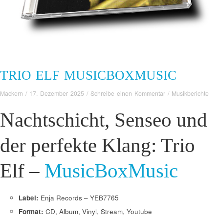
TRIO ELF MUSICBOXMUSIC
Mackern
/
17. Dezember 2025
/
Schreibe einen Kommentar
/
Musikberichte
Nachtschicht, Senseo und
der perfekte Klang: Trio
Elf –
MusicBoxMusic
Label:
Enja Records – YEB7765
Format:
CD, Album, Vinyl, Stream, Youtube