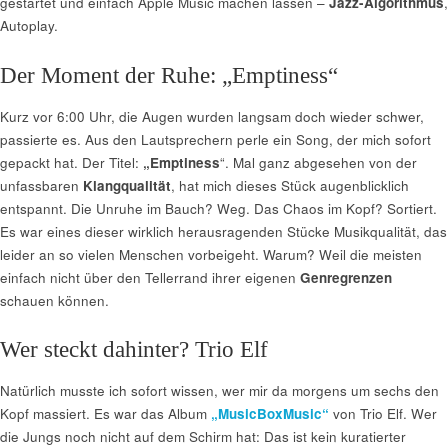
gestartet und einfach Apple Music machen lassen –
Jazz-Algorithmus
,
Autoplay.
Der Moment der Ruhe: „Emptiness“
Kurz vor 6:00 Uhr, die Augen wurden langsam doch wieder schwer,
passierte es. Aus den Lautsprechern perle ein Song, der mich sofort
gepackt hat. Der Titel:
„Emptiness
“. Mal ganz abgesehen von der
unfassbaren
Klangqualität
, hat mich dieses Stück augenblicklich
entspannt. Die Unruhe im Bauch? Weg. Das Chaos im Kopf? Sortiert.
Es war eines dieser wirklich herausragenden Stücke Musikqualität, das
leider an so vielen Menschen vorbeigeht. Warum? Weil die meisten
einfach nicht über den Tellerrand ihrer eigenen
Genregrenzen
schauen können.
Wer steckt dahinter? Trio Elf
Natürlich musste ich sofort wissen, wer mir da morgens um sechs den
Kopf massiert. Es war das Album
„MusicBoxMusic“
von Trio Elf. Wer
die Jungs noch nicht auf dem Schirm hat: Das ist kein kuratierter