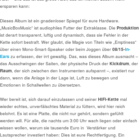
ersparen kann:
Dieses Album ist ein gnadenloser Spiegel für eure Hardware.
„MusicBoxMusic“ ist audiophiles Futter der Extraklasse. Die
Produktion
ist derart transparent, luftig und dynamisch, dass sie Fehler in der
Kette sofort bestraft. Wer glaubt, die Magie von Titeln wie „Emptiness“
über einen Mono-Smart-Speaker oder beim Joggen über
08/15-
In-
Ears
zu erfassen, der irrt gewaltig. Das, was dieses Album ausmacht –
das Ausschwingen der Saiten, der physische Druck der
Kickdrum
, der
Raum
, der sich zwischen den Instrumenten aufspannt –, existiert nur
dann, wenn die Anlage in der Lage ist, Luft zu bewegen und
Emotionen in Schallwellen zu übersetzen.
Wer bereit ist, sich darauf einzulassen und seiner
HiFi-Kette
mal
wieder echtes, unverfälschtes Material zu füttern, wird hier reich
belohnt. Es ist eine Platte, die nicht nur gehört, sondern gefühlt
werden will. Für alle, die nachts um 3:00 Uhr wach liegen oder einfach
wissen wollen, warum sie tausende Euro in Verstärker und
Lautsprecher investiert haben: Dies ist eure Rechtfertigung. Ein