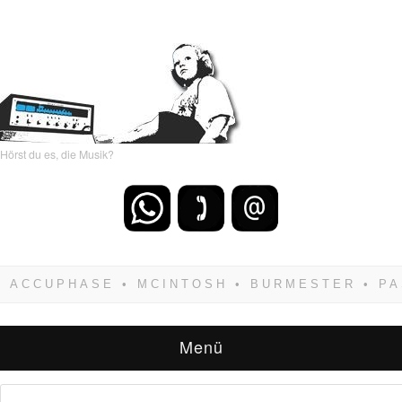
Hörst du es, die Musik?
Wenn Du dich weigerst zu verlieren, wirst Du
zwangsläufig siegen! Und noch was: Hifi
verkaufst Du am besten bei uns!
Menü