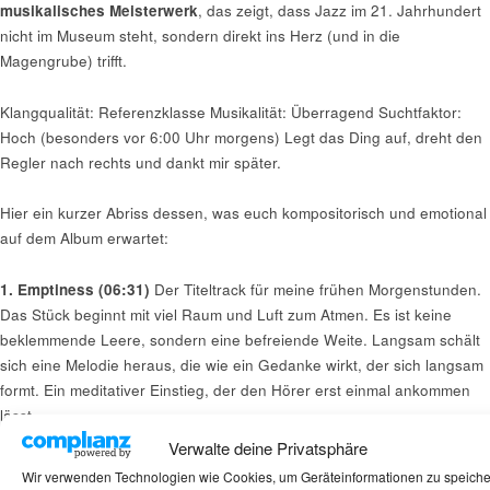
musikalisches Meisterwerk
, das zeigt, dass Jazz im 21. Jahrhundert
nicht im Museum steht, sondern direkt ins Herz (und in die
Magengrube) trifft.
Klangqualität: Referenzklasse Musikalität: Überragend Suchtfaktor:
Hoch (besonders vor 6:00 Uhr morgens) Legt das Ding auf, dreht den
Regler nach rechts und dankt mir später.
Hier ein kurzer Abriss dessen, was euch kompositorisch und emotional
auf dem Album erwartet:
1. Emptiness (06:31)
Der Titeltrack für meine frühen Morgenstunden.
Das Stück beginnt mit viel Raum und Luft zum Atmen. Es ist keine
beklemmende Leere, sondern eine befreiende Weite. Langsam schält
sich eine Melodie heraus, die wie ein Gedanke wirkt, der sich langsam
formt. Ein meditativer Einstieg, der den Hörer erst einmal ankommen
lässt.
Verwalte deine Privatsphäre
2. Krumm (03:55)
Der Name ist hier Programm, aber auf die
Wir verwenden Technologien wie Cookies, um Geräteinformationen zu speich