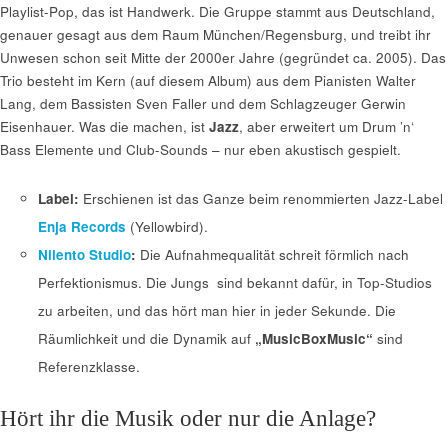
Playlist-Pop, das ist Handwerk. Die Gruppe stammt aus Deutschland,
genauer gesagt aus dem Raum München/Regensburg, und treibt ihr
Unwesen schon seit Mitte der 2000er Jahre (gegründet ca. 2005). Das
Trio besteht im Kern (auf diesem Album) aus dem Pianisten Walter
Lang, dem Bassisten Sven Faller und dem Schlagzeuger Gerwin
Eisenhauer. Was die machen, ist
Jazz
, aber erweitert um Drum ’n‘
Bass Elemente und Club-Sounds – nur eben akustisch gespielt.
Label:
Erschienen ist das Ganze beim renommierten Jazz-Label
Enja Records
(Yellowbird).
Nilento Studio
:
Die Aufnahmequalität schreit förmlich nach
Perfektionismus. Die Jungs sind bekannt dafür, in Top-Studios
zu arbeiten, und das hört man hier in jeder Sekunde. Die
Räumlichkeit und die Dynamik auf
„MusicBoxMusic“
sind
Referenzklasse.
Hört ihr die Musik oder nur die Anlage?