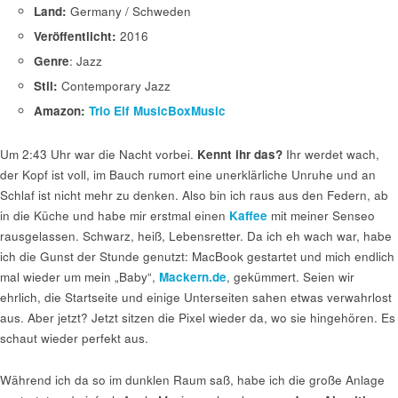
Land:
Germany / Schweden
Veröffentlicht:
2016
Genre
: Jazz
Stil:
Contemporary Jazz
Amazon:
Trio Elf MusicBoxMusic
Um 2:43 Uhr war die Nacht vorbei.
Kennt ihr das?
Ihr werdet wach,
der Kopf ist voll, im Bauch rumort eine unerklärliche Unruhe und an
Schlaf ist nicht mehr zu denken. Also bin ich raus aus den Federn, ab
in die Küche und habe mir erstmal einen
Kaffee
mit meiner Senseo
rausgelassen. Schwarz, heiß, Lebensretter. Da ich eh wach war, habe
ich die Gunst der Stunde genutzt: MacBook gestartet und mich endlich
mal wieder um mein „Baby“,
Mackern.de
, gekümmert. Seien wir
ehrlich, die Startseite und einige Unterseiten sahen etwas verwahrlost
aus. Aber jetzt? Jetzt sitzen die Pixel wieder da, wo sie hingehören. Es
schaut wieder perfekt aus.
Während ich da so im dunklen Raum saß, habe ich die große Anlage