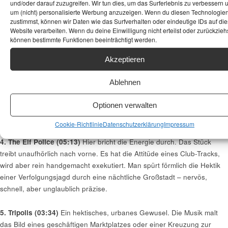
charmanteste Art. Trio Elf spielt hier mit Rhythmen, die sich eigentlich
und/oder darauf zuzugreifen. Wir tun dies, um das Surferlebnis zu verbessern 
„falsch“ oder holprig anfühlen müssten, es aber nicht tun. Es ist ein
um (nicht) personalisierte Werbung anzuzeigen. Wenn du diesen Technologie
zustimmst, können wir Daten wie das Surfverhalten oder eindeutige IDs auf die
vertracktes Spiel, bei dem der Takt zu stolpern scheint, sich aber
Website verarbeiten. Wenn du deine Einwilligung nicht erteilst oder zurückziehs
immer wieder fängt und in einen unwiderstehlichen Groove mündet.
können bestimmte Funktionen beeinträchtigt werden.
Akustischer Drum ’n‘ Bass, der den Kopf fordert und die Füße wippen
lässt.
Akzeptieren
Ablehnen
3. Prelude to Elf Police (01:51)
Ein kurzes Innehalten. Ein klassisch
anmutendes Vorspiel, das Spannung aufbaut. Wie das tiefe Luftholen
Optionen verwalten
vor einem Sprint. Es bereitet die Bühne für das, was folgt, und lässt
eine gewisse Dringlichkeit erahnen.
Cookie-Richtlinie
Datenschutzerklärung
Impressum
4. The Elf Police (05:13)
Hier bricht die Energie durch. Das Stück
treibt unaufhörlich nach vorne. Es hat die Attitüde eines Club-Tracks,
wird aber rein handgemacht exekutiert. Man spürt förmlich die Hektik
einer Verfolgungsjagd durch eine nächtliche Großstadt – nervös,
schnell, aber unglaublich präzise.
5. Tripolis (03:34)
Ein hektisches, urbanes Gewusel. Die Musik malt
das Bild eines geschäftigen Marktplatzes oder einer Kreuzung zur