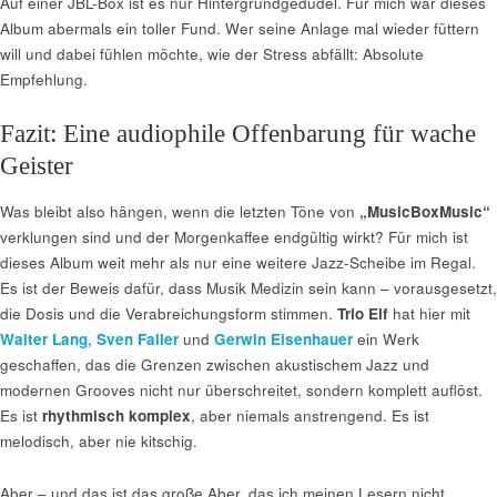
Auf einer JBL-Box ist es nur Hintergrundgedudel. Für mich war dieses
Album abermals ein toller Fund. Wer seine Anlage mal wieder füttern
will und dabei fühlen möchte, wie der Stress abfällt: Absolute
Empfehlung.
Fazit: Eine audiophile Offenbarung für wache
Geister
Was bleibt also hängen, wenn die letzten Töne von
„MusicBoxMusic“
verklungen sind und der Morgenkaffee endgültig wirkt? Für mich ist
dieses Album weit mehr als nur eine weitere Jazz-Scheibe im Regal.
Es ist der Beweis dafür, dass Musik Medizin sein kann – vorausgesetzt,
die Dosis und die Verabreichungsform stimmen.
Trio Elf
hat hier mit
Walter Lang
,
Sven Faller
und
Gerwin Eisenhauer
ein Werk
geschaffen, das die Grenzen zwischen akustischem Jazz und
modernen Grooves nicht nur überschreitet, sondern komplett auflöst.
Es ist
rhythmisch komplex
, aber niemals anstrengend. Es ist
melodisch, aber nie kitschig.
Aber – und das ist das große Aber, das ich meinen Lesern nicht