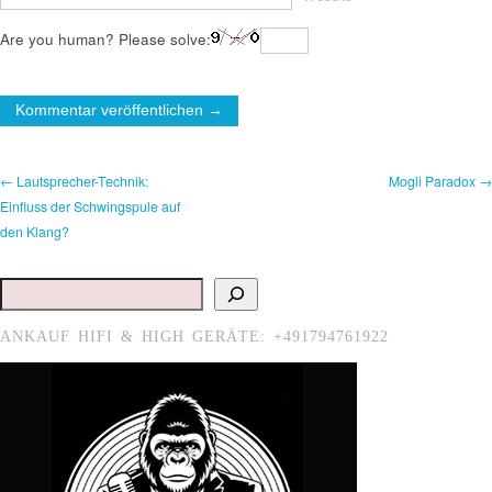
Are you human? Please solve:
← Lautsprecher-Technik:
Mogli Paradox →
Einfluss der Schwingspule auf
den Klang?
Suchen
ANKAUF HIFI & HIGH GERÄTE: +491794761922