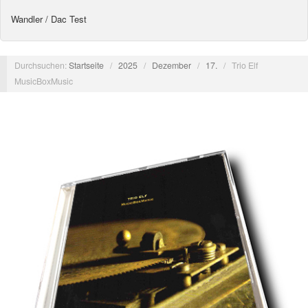
Wandler / Dac Test
Durchsuchen:
Startseite
/
2025
/
Dezember
/
17.
/
Trio Elf
MusicBoxMusic