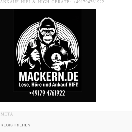
ANKAUF HIFI & HIGH GERÄTE: +491794761922
META
REGISTRIEREN