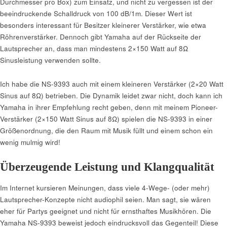
Durchmesser pro Box) zum Einsatz, und nicht zu vergessen ist der
beeindruckende Schalldruck von 100 dB/1m. Dieser Wert ist
besonders interessant für Besitzer kleinerer Verstärker, wie etwa
Röhrenverstärker. Dennoch gibt Yamaha auf der Rückseite der
Lautsprecher an, dass man mindestens 2×150 Watt auf 8Ω
Sinusleistung verwenden sollte.
Ich habe die NS-9393 auch mit einem kleineren Verstärker (2×20 Watt
Sinus auf 8Ω) betrieben. Die Dynamik leidet zwar nicht, doch kann ich
Yamaha in ihrer Empfehlung recht geben, denn mit meinem Pioneer-
Verstärker (2×150 Watt Sinus auf 8Ω) spielen die NS-9393 in einer
Größenordnung, die den Raum mit Musik füllt und einem schon ein
wenig mulmig wird!
Überzeugende Leistung und Klangqualität
Im Internet kursieren Meinungen, dass viele 4-Wege- (oder mehr)
Lautsprecher-Konzepte nicht audiophil seien. Man sagt, sie wären
eher für Partys geeignet und nicht für ernsthaftes Musikhören. Die
Yamaha NS-9393 beweist jedoch eindrucksvoll das Gegenteil! Diese