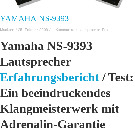
YAMAHA NS-9393
Mackern
/
25. Februar 2008
/
1 Kommentar
/
Lautsprecher Test
Yamaha NS-9393
Lautsprecher
Erfahrungsbericht
/ Test:
Ein beeindruckendes
Klangmeisterwerk mit
Adrenalin-Garantie