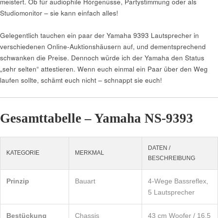
meistert. Ob für audiophile Hörgenüsse, Partystimmung oder als
Studiomonitor – sie kann einfach alles!
Gelegentlich tauchen ein paar der Yamaha 9393 Lautsprecher in
verschiedenen Online-Auktionshäusern auf, und dementsprechend
schwanken die Preise. Dennoch würde ich der Yamaha den Status
„sehr selten“ attestieren. Wenn euch einmal ein Paar über den Weg
laufen sollte, schämt euch nicht – schnappt sie euch!
Gesamttabelle – Yamaha NS-9393
DATEN /
KATEGORIE
MERKMAL
BESCHREIBUNG
Prinzip
Bauart
4-Wege Bassreflex,
5 Lautsprecher
Bestückung
Chassis
43 cm Woofer / 16,5