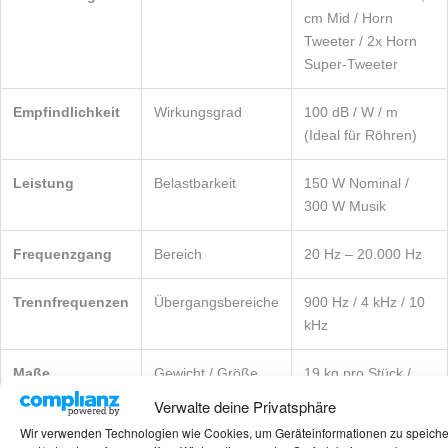
cm Mid / Horn
Tweeter / 2x Horn
Super-Tweeter
Empfindlichkeit
Wirkungsgrad
100 dB / W / m
(Ideal für Röhren)
Leistung
Belastbarkeit
150 W Nominal /
300 W Musik
Frequenzgang
Bereich
20 Hz – 20.000 Hz
Trennfrequenzen
Übergangsbereiche
900 Hz / 4 kHz / 10
kHz
Maße
Gewicht / Größe
19 kg pro Stück /
46,0 x 72,0 x 25,8
Verwalte deine Privatsphäre
cm (BxHxT)
Wir verwenden Technologien wie Cookies, um Geräteinformationen zu speich