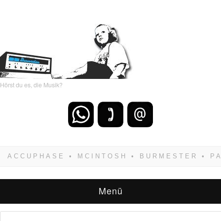
Hörst du es, die Musik?
Wenn Du dich weigerst zu verlieren, wirst Du
zwangsläufig siegen! Und noch was: Hifi
verkaufst Du am besten bei uns!
Menü