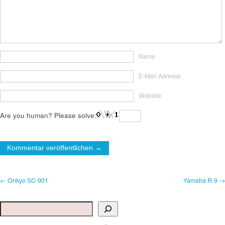
Name
E-Mail-Adresse
Website
Are you human? Please solve:
← Onkyo SC-901
Yamaha R-9 →
Suchen