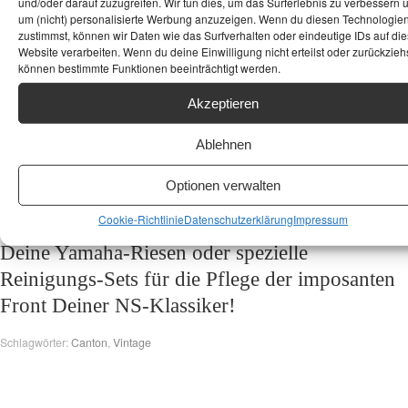
und/oder darauf zuzugreifen. Wir tun dies, um das Surferlebnis zu verbessern 
Impedanz
Ohm
8 Ohm
um (nicht) personalisierte Werbung anzuzeigen. Wenn du diesen Technologie
zustimmst, können wir Daten wie das Surfverhalten oder eindeutige IDs auf die
Website verarbeiten. Wenn du deine Einwilligung nicht erteilst oder zurückziehs
können bestimmte Funktionen beeinträchtigt werden.
Möchtest Du Deine Yamaha NS-9393 klanglich
Akzeptieren
voll ausreizen oder suchst Du passendes
Zubehör? Schau mal bei
Aliexpress
vorbei –
Ablehnen
dort findest Du oft hochwertige
Optionen verwalten
Lautsprecherkabel
für maximale
Cookie-Richtlinie
Datenschutzerklärung
Impressum
Dynamikübertragung, massive
Standfüße
für
Deine Yamaha-Riesen oder spezielle
Reinigungs-Sets für die Pflege der imposanten
Front Deiner NS-Klassiker!
Schlagwörter:
Canton
,
Vintage