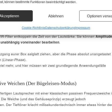
hst, können bestimmte Funktionen beeinträchtigt werden.
s ins Spiel. FIR-Filter arbeiten mit einer
endlichen
Impulsantwort.
alog-ähnlich zurückzukoppeln, nimmt der FIR-Filter ein definiertes
Akzeptieren
Ablehnen
Optionen verwa
signals in den Speicher, multipliziert es mit Tausenden von Koeffiziente
) und faltet es mathematisch komplett neu zusammen.
Cookie-Richtlinie
Datenschutzerklärung
Impressum
IR-Filter entkoppeln die Zeit von der Lautstärke. Sie können
Amplitud
 unabhängig voneinander bearbeiten
.
nzgang eurer Box aalglatt ziehen, aber die Phase absolut unangetastet
 (
Linear-Phase
).
viel mehr, und hier müssen wir zwei grundlegende Anwendungsfälle
sive Weichen (Der Bügeleisen-Modus)
n, fertigen Lautsprecher mit einer klassischen passiven Frequenzweiche 
Die Weiche (und das Gehäuseprinzip) erzeugt jedoch
. Der Tieftöner kriecht millisekundentechnisch immer etwas hinter d