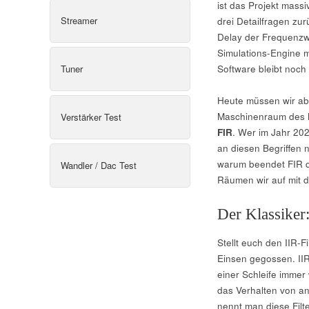
ist das Projekt mass
Streamer
drei Detailfragen zu
Delay der Frequenzwe
Simulations-Engine mi
Tuner
Software bleibt noch
Heute müssen wir abe
Maschinenraum des M
Verstärker Test
FIR
. Wer im Jahr 202
an diesen Begriffen n
warum beendet FIR d
Wandler / Dac Test
Räumen wir auf mit 
Der Klassiker:
Stellt euch den IIR-F
Einsen gegossen. IIR 
einer Schleife immer
das Verhalten von a
nennt man diese Filt