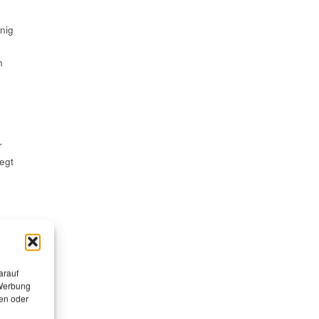
enig
n
r
egt
war
arauf
 Werbung
en oder