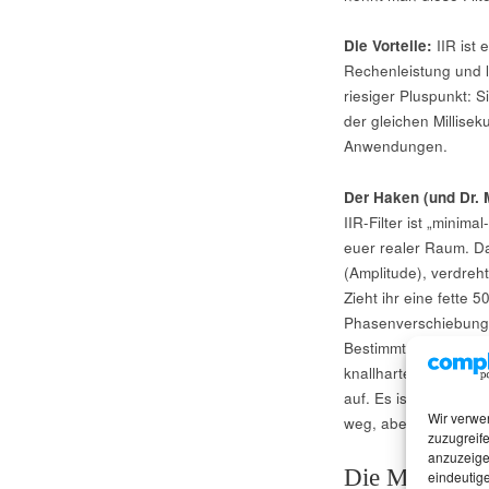
Die Vorteile:
IIR ist 
Rechenleistung und la
riesiger Pluspunkt: 
der gleichen Millisek
Anwendungen.
Der Haken (und Dr.
IIR-Filter ist „minim
euer realer Raum. Da
(Amplitude), verdreht
Zieht ihr eine fette
Phasenverschiebung.
Bestimmte Frequenzen
knallharten Punch, d
auf. Es ist wie ein 
Wir verwe
weg, aber das Timing 
zuzugreife
anzuzeige
Die Master-Kl
eindeutige