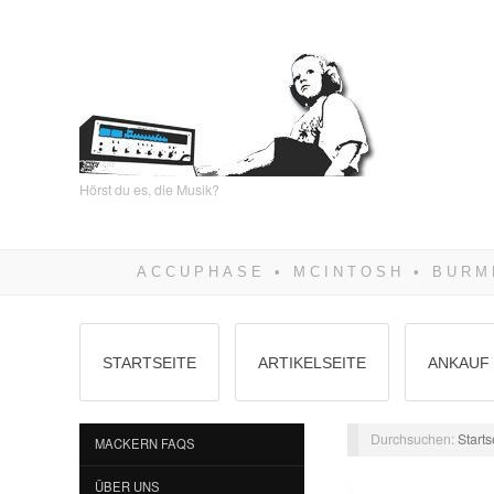
Hörst du es, die Musik?
STARTSEITE
ARTIKELSEITE
ANKAUF 
Durchsuchen:
Starts
MACKERN FAQS
ÜBER UNS