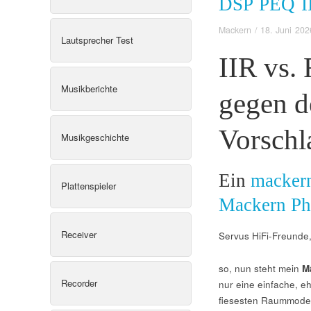
DSP PEQ 
Mackern
/
18. Juni 202
Lautsprecher Test
IIR vs. 
Musikberichte
gegen d
Vorsch
Musikgeschichte
Ein
macker
Plattenspieler
Mackern Ph
Receiver
Servus HiFi-Freunde
so, nun steht mein
M
Recorder
nur eine einfache, e
fiesesten Raummoden