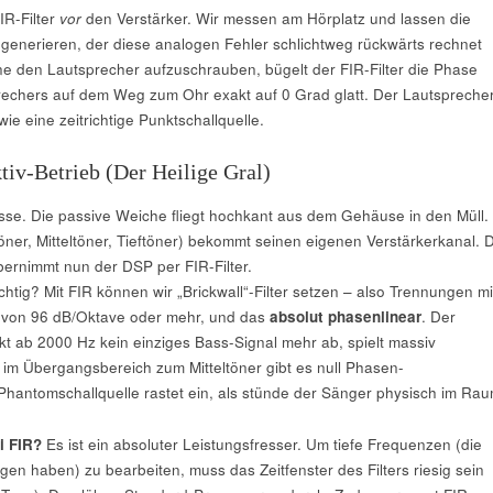
IR-Filter
vor
den Verstärker. Wir messen am Hörplatz und lassen die
r generieren, der diese analogen Fehler schlichtweg rückwärts rechnet
ne den Lautsprecher aufzuschrauben, bügelt der FIR-Filter die Phase
rechers auf dem Weg zum Ohr exakt auf 0 Grad glatt. Der Lautspreche
 wie eine zeitrichtige Punktschallquelle.
tiv-Betrieb (Der Heilige Gral)
asse. Die passive Weiche fliegt hochkant aus dem Gehäuse in den Müll.
öner, Mitteltöner, Tieftöner) bekommt seinen eigenen Verstärkerkanal. D
ernimmt nun der DSP per FIR-Filter.
htig? Mit FIR können wir „Brickwall“-Filter setzen – also Trennungen mi
n von 96 dB/Oktave oder mehr, und das
absolut phasenlinear
. Der
kt ab 2000 Hz kein einziges Bass-Signal mehr ab, spielt massiv
 im Übergangsbereich zum Mitteltöner gibt es null Phasen-
hantomschallquelle rastet ein, als stünde der Sänger physisch im Rau
i FIR?
Es ist ein absoluter Leistungsfresser. Um tiefe Frequenzen (die
gen haben) zu bearbeiten, muss das Zeitfenster des Filters riesig sein