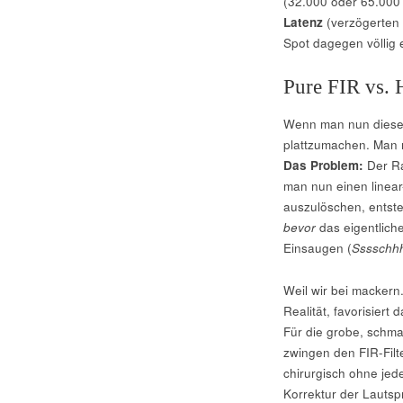
(32.000 oder 65.000
Latenz
(verzögerten 
Spot dagegen völlig 
Pure FIR vs. 
Wenn man nun diese g
plattzumachen. Man m
Das Problem:
Der Ra
man nun einen linear
auszulöschen, entste
bevor
das eigentliche
Einsaugen (
Sssschh
Weil wir bei mackern
Realität, favorisier
Für die grobe, schma
zwingen den FIR-Filte
chirurgisch ohne jed
Korrektur der Lautsp