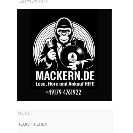
+491794761922
META
REGISTRIEREN