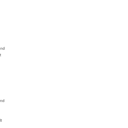
nd
t
und
t