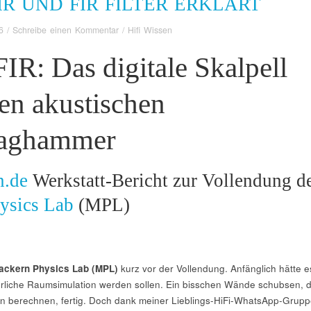
IIR UND FIR FILTER ERKLÄRT
6
/
Schreibe einen Kommentar
/
Hifi Wissen
FIR: Das digitale Skalpell
en akustischen
laghammer
n.de
Werkstatt-Bericht zur Vollendung d
ysics Lab
(MPL)
,
ackern Physics Lab (MPL)
kurz vor der Vollendung. Anfänglich hätte e
hrliche Raumsimulation werden sollen. Ein bisschen Wände schubsen, d
 berechnen, fertig. Doch dank meiner Lieblings-HiFi-WhatsApp-Grupp