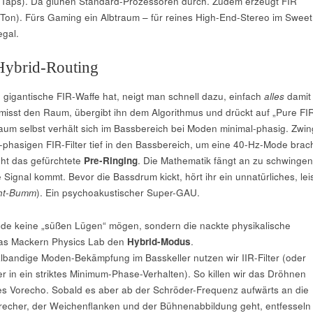
 Taps). Da glühen Standard-Prozessoren durch. Zudem erzeugt FIR
Ton). Fürs Gaming ein Albtraum – für reines High-End-Stereo im Sweet
egal.
Hybrid-Routing
igantische FIR-Waffe hat, neigt man schnell dazu, einfach
alles
damit
isst den Raum, übergibt ihn dem Algorithmus und drückt auf „Pure FIR
um selbst verhält sich im Bassbereich bei Moden minimal-phasig. Zwin
-phasigen FIR-Filter tief in den Bassbereich, um eine 40-Hz-Mode brach
ht das gefürchtete
Pre-Ringing
. Die Mathematik fängt an zu schwingen
 Signal kommt. Bevor die Bassdrum kickt, hört ihr ein unnatürliches, lei
ht-Bumm
). Ein psychoakustischer Super-GAU.
.de keine „süßen Lügen“ mögen, sondern die nackte physikalische
t das Mackern Physics Lab den
Hybrid-Modus
.
lbandige Moden-Bekämpfung im Basskeller nutzen wir IIR-Filter (oder
r in ein striktes Minimum-Phase-Verhalten). So killen wir das Dröhnen
es Vorecho. Sobald es aber ab der Schröder-Frequenz aufwärts an die
recher, der Weichenflanken und der Bühnenabbildung geht, entfesseln 