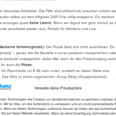
ein absolutes Arbeitstier. Die Filter sind pfeilschnell, brauchen extrem w
ufen selbst auf dem billigsten DSP-Chip völlig entspannt. Ein weiterer
Sie erzeugen quasi
keine Latenz
. Wenn ein Signal rein geht, kommt es i
unde verarbeitet wieder raus. Perfekt für Heimkino und Live-
 Mackerns Schmerzgrenze):
Die Physik lässt sich nicht austricksen. Ein
al-phasig“ – genau wie die Bauteile in euren passiven Lautsprechern ode
s bedeutet unweigerlich: Jedes Mal, wenn ihr den Frequenzgang verbi
 ihr auch die
Phase
.
 50-Hz-Raummode um 8 dB nach unten, entsteht an dieser Stelle eine
 Das führt zu einem sogenannten
Group Delay
(Gruppenlaufzeit).
 werden minimal verzögert. Die Folge? Der Bass verliert seinen
Verwalte deine Privatsphäre
er Impuls verschmiert, und der legendäre „Kick“ einer Bassdrum weicht
chirurgischer Eingriff mit dem stumpfen Küchenmesser: Das Dröhnen ist z
nden Technologien wie Cookies, um Geräteinformationen zu speichern und/oder d
ist im Eimer.
n. Wir tun dies, um das Surferlebnis zu verbessern und um (nicht) personalisierte
n. Wenn du diesen Technologien zustimmst, können wir Daten wie das Surfverhalt
asse: FIR (Finite Impulse Response)
 IDs auf dieser Website verarbeiten. Wenn du deine Einwilligung nicht erteilst oder