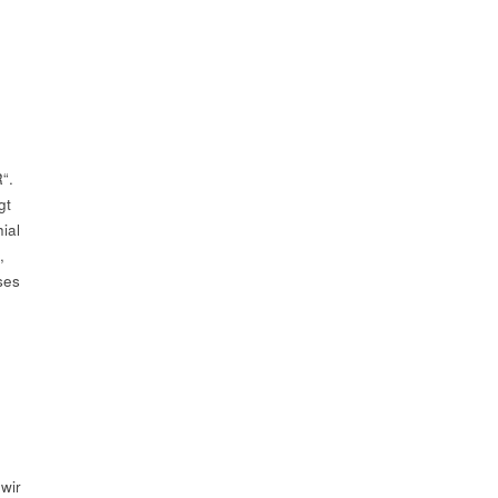
“.
gt
ial
,
ses
wir