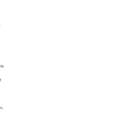
r
ie
t
m.