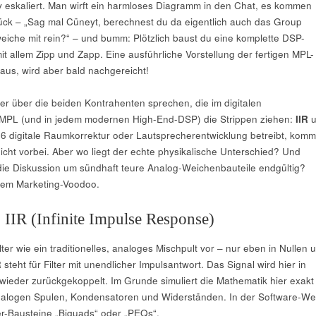
iv eskaliert. Man wirft ein harmloses Diagramm in den Chat, es kommen
rück – „Sag mal Cüneyt, berechnest du da eigentlich auch das Group
iche mit rein?“ – und bumm: Plötzlich baust du eine komplette DSP-
t allem Zipp und Zapp. Eine ausführliche Vorstellung der fertigen MPL-
 aus, wird aber bald nachgereicht!
r über die beiden Kontrahenten sprechen, die im digitalen
PL (und in jedem modernen High-End-DSP) die Strippen ziehen:
IIR
u
6 digitale Raumkorrektur oder Lautsprecherentwicklung betreibt, komm
icht vorbei. Aber wo liegt der echte physikalische Unterschied? Und
ie Diskussion um sündhaft teure Analog-Weichenbauteile endgültig?
dem Marketing-Voodoo.
 IIR (Infinite Impulse Response)
ilter wie ein traditionelles, analoges Mischpult vor – nur eben in Nullen 
steht für Filter mit unendlicher Impulsantwort. Das Signal wird hier in
 wieder zurückgekoppelt. Im Grunde simuliert die Mathematik hier exakt
nalogen Spulen, Kondensatoren und Widerständen. In der Software-Wel
er-Bausteine „Biquads“ oder „PEQs“.