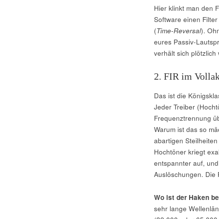
Hier klinkt man den F
Software einen Filte
(
Time-Reversal
). Oh
eures Passiv-Lautsp
verhält sich plötzlich
2. FIR im Vollak
Das ist die Königskl
Jeder Treiber (Hocht
Frequenztrennung üb
Warum ist das so mäc
abartigen Steilheite
Hochtöner kriegt exa
entspannter auf, und
Auslöschungen. Die P
Wo ist der Haken be
sehr lange Wellenlän