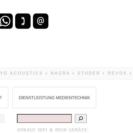
zu verlieren, wirst Du zwangsläufig
Hifi verkaufst Du am besten bei uns!
F
DIENSTLEISTUNG MEDIENTECHNIK
Suchen
ANKAUF HIFI & HIGH GERÄTE: