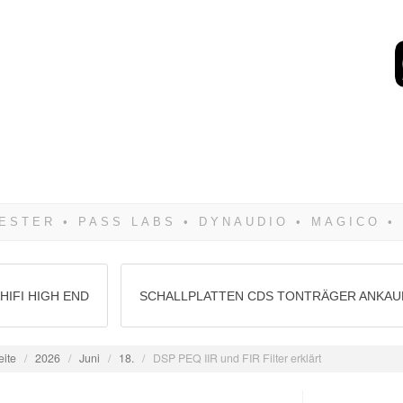
Wenn Du dich weigerst 
siegen! Und noch was: 
HIFI HIGH END
SCHALLPLATTEN CDS TONTRÄGER ANKAU
eite
/
2026
/
Juni
/
18.
/
DSP PEQ IIR und FIR Filter erklärt