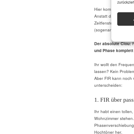
zurückzie
Hier kommt der Endbos
Anstatt das Signal an
Zeitfenster des Audio
(sogenannten „Taps“
Der absolute Clou:
F
und Phase komplett
Ihr wollt den Freque
lassen? Kein Problem
Aber FIR kann noch 
unterscheiden:
1. FIR über pas
Ihr habt einen tolle
Wohnzimmer stehen. 
Phasenverschiebungen
Hochtöner her.