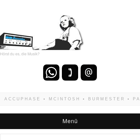
Hörst du es, die Musik?
Wenn Du dich weigerst zu verlieren, wirst Du
zwangsläufig siegen! Und noch was: Hifi
verkaufst Du am besten bei uns!
Menü