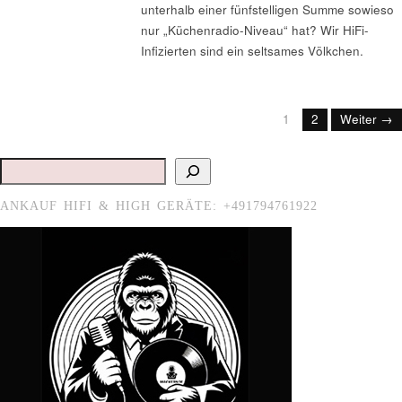
unterhalb einer fünfstelligen Summe sowieso
nur „Küchenradio-Niveau“ hat? Wir HiFi-
Infizierten sind ein seltsames Völkchen.
1
2
Weiter →
Suchen
ANKAUF HIFI & HIGH GERÄTE: +491794761922