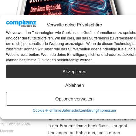
Verwalte deine Privatsphäre
Wir verwenden Technologien wie Cookies, um Geräteinformationen zu speich
und/oder darauf zuzugreifen. Wir tun dies, um das Surferlebnis zu verbessern 
um (nicht) personalisierte Werbung anzuzeigen. Wenn du diesen Technologie
zustimmst, können wir Daten wie das Surfverhalten oder eindeutige IDs auf die
Website verarbeiten. Wenn du deine Einwilligung nicht erteilst oder zurückziehs
können bestimmte Funktionen beeinträchtigt werden.
RAUMAKUSTIK
Ihr seid wie Süchtige(wie ich). Ihr rennt dem
perfekten Klang hinterher, wedelt mit
VERSTEHEN
Akzeptieren
Kreditkarten, kauft Verstärker, die so schwer
UND
sind wie ein Kleinwagen, und Streamer, die
Ablehnen
RAUMPROBLE
mehr kosten als meine gesamte
ME BEHEBEN
Wohnungseinrichtung. Und bei Kabeln? Da
Optionen verwalten
(MODEN
wird ernsthaft diskutiert, ob das Kupfer bei
NACHHALLZEI
Cookie-Richtlinie
Datenschutzerklärung
Impressum
Vollmond von Elfen geflochten wurde oder ob
T)
die Laufrichtung der Elektronen den Schmelz
15. Februar 2026
in der Frauenstimme beeinflusst. Ihr gebt
Mackern
Unmengen an Kohle aus, um in euren