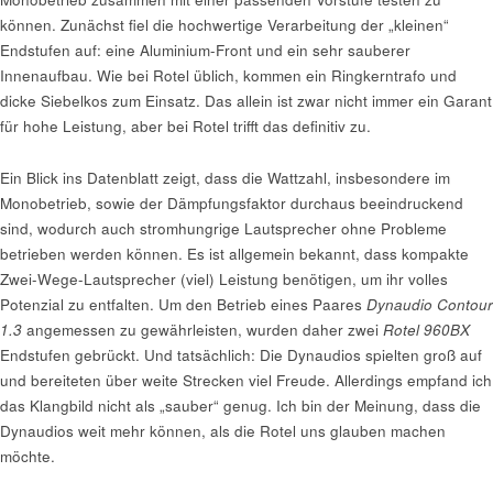
können. Zunächst fiel die hochwertige Verarbeitung der „kleinen“
Endstufen auf: eine Aluminium-Front und ein sehr sauberer
Innenaufbau. Wie bei Rotel üblich, kommen ein Ringkerntrafo und
dicke Siebelkos zum Einsatz. Das allein ist zwar nicht immer ein Garant
für hohe Leistung, aber bei Rotel trifft das definitiv zu.
Ein Blick ins Datenblatt zeigt, dass die Wattzahl, insbesondere im
Monobetrieb, sowie der Dämpfungsfaktor durchaus beeindruckend
sind, wodurch auch stromhungrige Lautsprecher ohne Probleme
betrieben werden können. Es ist allgemein bekannt, dass kompakte
Zwei-Wege-Lautsprecher (viel) Leistung benötigen, um ihr volles
Potenzial zu entfalten. Um den Betrieb eines Paares
Dynaudio Contour
1.3
angemessen zu gewährleisten, wurden daher zwei
Rotel 960BX
Endstufen gebrückt. Und tatsächlich: Die Dynaudios spielten groß auf
und bereiteten über weite Strecken viel Freude. Allerdings empfand ich
das Klangbild nicht als „sauber“ genug. Ich bin der Meinung, dass die
Dynaudios weit mehr können, als die Rotel uns glauben machen
möchte.