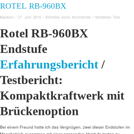
ROTEL RB-960BX
Mackern
/
27. Juni 2010
/
Schreibe einen Kommentar
/
Verstärker Test
Rotel RB-960BX
Endstufe
Erfahrungsbericht
/
Testbericht:
Kompaktkraftwerk mit
Brückenoption
Bei einem Freund hatte ich das Vergnügen, zwei dieser Endstufen im
Monobetrieb zusammen mit einer passenden Vorstufe testen zu