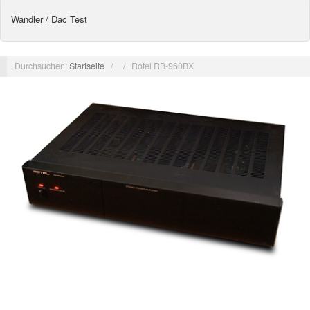
Wandler / Dac Test
Durchsuchen:
Startseite
/
/
Rotel RB-960BX