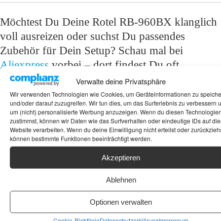
Möchtest Du Deine Rotel RB-960BX klanglich
voll ausreizen oder suchst Du passendes
Zubehör für Dein Setup? Schau mal bei
Aliexpress
vorbei – dort findest Du oft
hochwertige
Cinch-Kabel
für eine saubere
Verwalte deine Privatsphäre
Signalübertragung von der Vorstufe, massive
Wir verwenden Technologien wie Cookies, um Geräteinformationen zu speich
und/oder darauf zuzugreifen. Wir tun dies, um das Surferlebnis zu verbessern 
Lautsprecherkabel
für Deine Dynaudio
um (nicht) personalisierte Werbung anzuzeigen. Wenn du diesen Technologie
Lautsprecher oder spezielle Reinigungs-Sets für
zustimmst, können wir Daten wie das Surfverhalten oder eindeutige IDs auf die
Website verarbeiten. Wenn du deine Einwilligung nicht erteilst oder zurückziehs
die Pflege der Aluminium-Front Deiner Rotel
können bestimmte Funktionen beeinträchtigt werden.
Endstufe!
Akzeptieren
Schlagwörter:
Dämpfungsfaktor
,
Endstufe
,
Laststabil
,
Monogebrückt
Ablehnen
Optionen verwalten
Cookie-Richtlinie
Datenschutzerklärung
Impressum