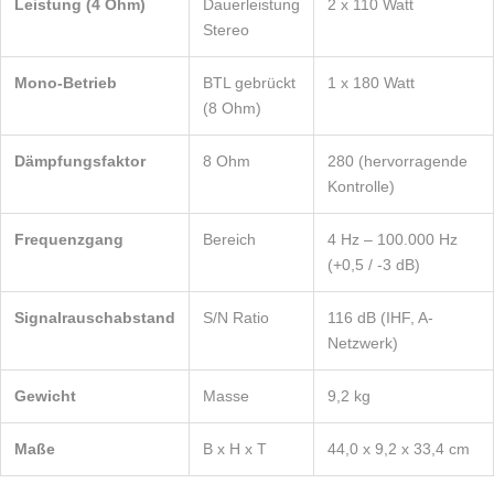
Leistung (4 Ohm)
Dauerleistung
2 x 110 Watt
Stereo
Mono-Betrieb
BTL gebrückt
1 x 180 Watt
(8 Ohm)
Dämpfungsfaktor
8 Ohm
280 (hervorragende
Kontrolle)
Frequenzgang
Bereich
4 Hz – 100.000 Hz
(+0,5 / -3 dB)
Signalrauschabstand
S/N Ratio
116 dB (IHF, A-
Netzwerk)
Gewicht
Masse
9,2 kg
Maße
B x H x T
44,0 x 9,2 x 33,4 cm