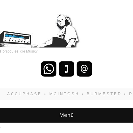
Hörst du es, die Musik?
Wenn Du dich weigerst zu verlieren, wirst Du
zwangsläufig siegen! Und noch was: Hifi
verkaufst Du am besten bei uns!
Menü