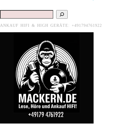
Suchen
ANKAUF HIFI & HIGH GERÄTE: +491794761922