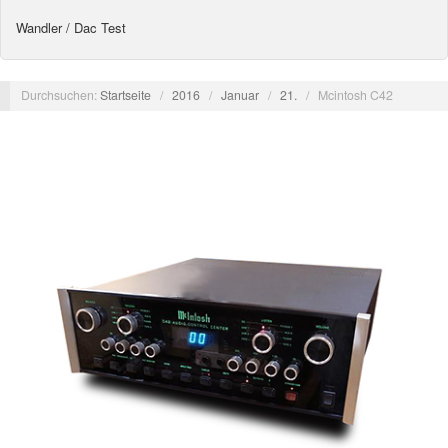
Wandler / Dac Test
Durchsuchen:
Startseite
/
2016
/
Januar
/
21.
/
Mcintosh C42