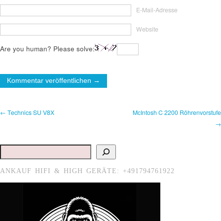
E-Mail-Adresse
Website
Are you human? Please solve:
← Technics SU V8X
McIntosh C 2200 Röhrenvorstufe
→
Suchen
ANKAUF HIFI & HIGH GERÄTE: +491794761922