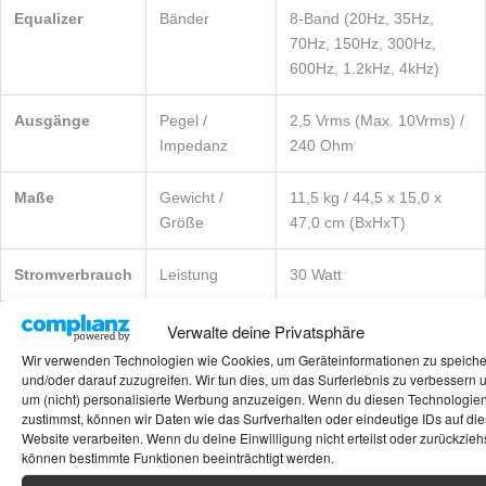
Equalizer
Bänder
8-Band (20Hz, 35Hz,
70Hz, 150Hz, 300Hz,
600Hz, 1.2kHz, 4kHz)
Ausgänge
Pegel /
2,5 Vrms (Max. 10Vrms) /
Impedanz
240 Ohm
Maße
Gewicht /
11,5 kg / 44,5 x 15,0 x
Größe
47,0 cm (BxHxT)
Stromverbrauch
Leistung
30 Watt
Verwalte deine Privatsphäre
Wir verwenden Technologien wie Cookies, um Geräteinformationen zu speich
Möchtest Du Deine McIntosh C42 klanglich
und/oder darauf zuzugreifen. Wir tun dies, um das Surferlebnis zu verbessern 
voll ausreizen oder suchst Du passendes
um (nicht) personalisierte Werbung anzuzeigen. Wenn du diesen Technologie
zustimmst, können wir Daten wie das Surfverhalten oder eindeutige IDs auf die
Zubehör? Schau mal bei
Aliexpress
vorbei –
Website verarbeiten. Wenn du deine Einwilligung nicht erteilst oder zurückziehs
dort findest Du oft hochwertige
Cinch-Kabel
können bestimmte Funktionen beeinträchtigt werden.