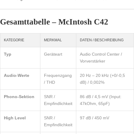
Gesamttabelle – McIntosh C42
KATEGORIE
MERKMAL
DATEN / BESCHREIBUNG
Typ
Geräteart
Audio Control Center /
Vorverstärker
Audio-Werte
Frequenzgang
20 Hz – 20 kHz (+0/-0,5
/ THD
dB) / 0,002%
Phono-Sektion
SNR /
86 dB / 4,5 mV (Input:
Empfindlichkeit
47kOhm, 65pF)
High Level
SNR /
97 dB / 450 mV
Empfindlichkeit