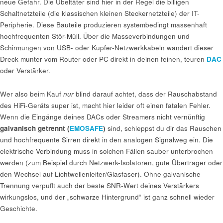
neue Gefahr. Die Übeltäter sind hier in der Regel die billigen
Schaltnetzteile (die klassischen kleinen Steckernetzteile) der IT-
Peripherie. Diese Bauteile produzieren systembedingt massenhaft
hochfrequenten Stör-Müll. Über die Masseverbindungen und
Schirmungen von USB- oder Kupfer-Netzwerkkabeln wandert dieser
Dreck munter vom Router oder PC direkt in deinen feinen, teuren
DAC
oder Verstärker.
Wer also beim Kauf
nur
blind darauf achtet, dass der Rauschabstand
des HiFi-Geräts super ist, macht hier leider oft einen fatalen Fehler.
Wenn die Eingänge deines DACs oder Streamers nicht vernünftig
galvanisch getrennt (
EMOSAFE
)
sind, schleppst du dir das Rauschen
und hochfrequente Sirren direkt in den analogen Signalweg ein. Die
elektrische Verbindung muss in solchen Fällen sauber unterbrochen
werden (zum Beispiel durch Netzwerk-Isolatoren, gute Übertrager oder
den Wechsel auf Lichtwellenleiter/Glasfaser). Ohne galvanische
Trennung verpufft auch der beste SNR-Wert deines Verstärkers
wirkungslos, und der „schwarze Hintergrund“ ist ganz schnell wieder
Geschichte.