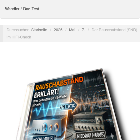
Wandler / Dac Test
Durchsuchen:
Startseite
/
2026
/
Mai
/
7.
/
Der Rauschabstand (SNR)
im HiFi-Check