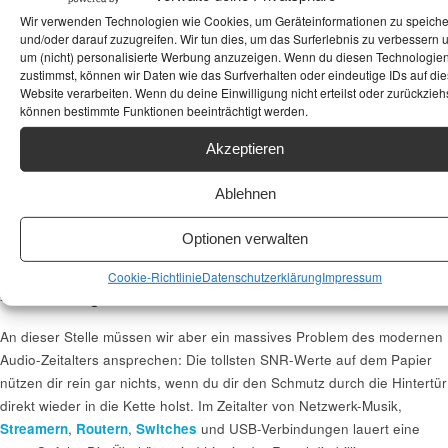
Wir verwenden Technologien wie Cookies, um Geräteinformationen zu speich
Moderne High-
110 – 130 dB
Die absolute Spitzenklasse und
und/oder darauf zuzugreifen. Wir tun dies, um das Surferlebnis zu verbessern 
End-Verstärker
am Rande des physikalisch
um (nicht) personalisierte Werbung anzuzeigen. Wenn du diesen Technologie
zustimmst, können wir Daten wie das Surfverhalten oder eindeutige IDs auf die
& High-Res
Machbaren. Diese Werte liegen
Website verarbeiten. Wenn du deine Einwilligung nicht erteilst oder zurückziehs
DACs (24-Bit)
weit über dem, was das
können bestimmte Funktionen beeinträchtigt werden.
menschliche Ohr überhaupt
noch an Störgeräuschen
Akzeptieren
erfassen kann. Absolute Stille
ist hier garantiert.
Ablehnen
Optionen verwalten
Die digitale Falle: Netzwerk, USB und
Cookie-Richtlinie
Datenschutzerklärung
Impressum
hochfrequenter Müll
An dieser Stelle müssen wir aber ein massives Problem des modernen
Audio-Zeitalters ansprechen: Die tollsten SNR-Werte auf dem Papier
nützen dir rein gar nichts, wenn du dir den Schmutz durch die Hintertür
direkt wieder in die Kette holst. Im Zeitalter von Netzwerk-Musik,
Streamern
,
Routern
,
Switches
und USB-Verbindungen lauert eine