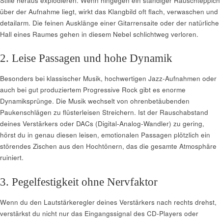
Stille heraus explodieren. Wenn hingegen ein ständiger Rauschteppich
über der Aufnahme liegt, wirkt das Klangbild oft flach, verwaschen und
detailarm. Die feinen Ausklänge einer Gitarrensaite oder der natürliche
Hall eines Raumes gehen in diesem Nebel schlichtweg verloren.
2. Leise Passagen und hohe Dynamik
Besonders bei klassischer Musik, hochwertigen Jazz-Aufnahmen oder
auch bei gut produziertem Progressive Rock gibt es enorme
Dynamiksprünge. Die Musik wechselt von ohrenbetäubenden
Paukenschlägen zu flüsterleisen Streichern. Ist der Rauschabstand
deines Verstärkers oder DACs (Digital-Analog-Wandler) zu gering,
hörst du in genau diesen leisen, emotionalen Passagen plötzlich ein
störendes Zischen aus den Hochtönern, das die gesamte Atmosphäre
ruiniert.
3. Pegelfestigkeit ohne Nervfaktor
Wenn du den Lautstärkeregler deines Verstärkers nach rechts drehst,
verstärkst du nicht nur das Eingangssignal des CD-Players oder