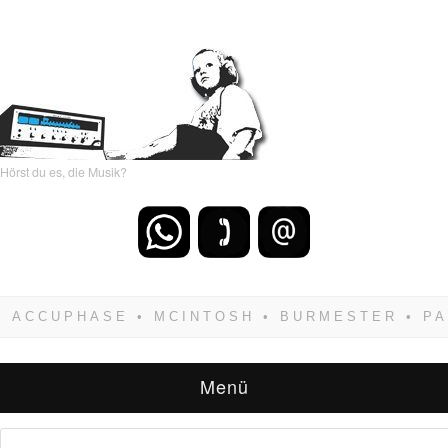
Hörst du es, die Musik?
Wenn Du dich weigerst zu verlieren, wirst Du
zwangsläufig siegen! Und noch was: Hifi
verkaufst Du am besten bei uns!
Menü