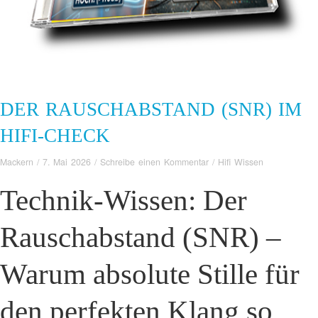
DER RAUSCHABSTAND (SNR) IM
HIFI-CHECK
Mackern
/
7. Mai 2026
/
Schreibe einen Kommentar
/
Hifi Wissen
Technik-Wissen: Der
Rauschabstand (SNR) –
Warum absolute Stille für
den perfekten Klang so