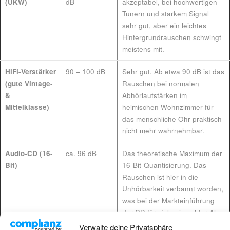
(UKW)
dB
akzeptabel, bei hochwertigen
Tunern und starkem Signal
sehr gut, aber ein leichtes
Hintergrundrauschen schwingt
meistens mit.
HiFi-Verstärker
90 – 100 dB
Sehr gut. Ab etwa 90 dB ist das
(gute Vintage-
Rauschen bei normalen
&
Abhörlautstärken im
Mittelklasse)
heimischen Wohnzimmer für
das menschliche Ohr praktisch
nicht mehr wahrnehmbar.
Audio-CD (16-
ca. 96 dB
Das theoretische Maximum der
Bit)
16-Bit-Quantisierung. Das
Rauschen ist hier in die
Unhörbarkeit verbannt worden,
was bei der Markteinführung
der CD für viele ein echter Aha-
Moment war.
Verwalte deine Privatsphäre