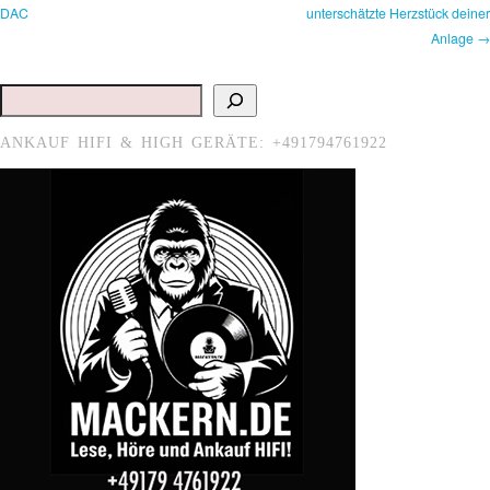
DAC
unterschätzte Herzstück deiner
Anlage →
Suchen
ANKAUF HIFI & HIGH GERÄTE: +491794761922