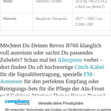
Maße
Gewicht / Größe
12,0 kg / 45,2 x 15,1
x 34,8 cm (BxHxT)
Historie
Baujahre / Neupreis
1977 – 1982 / ca.
2.200,- DM
Möchtest Du Deinen Revox B760 klanglich
voll ausreizen oder suchst Du passendes
Zubehör? Schau mal bei
Aliexpress
vorbei –
dort findest Du oft hochwertige
Cinch-Kabel
für die Signalübertragung, spezielle
FM-
Antennen
für den perfekten Empfang oder
Reinigungs-Sets für die Pflege der Alu-Front
und Gehäuse-Wartung Deines Revox Tuners!
Verwalte deine Privatsphäre
Schlagwörter:
High End
,
Radio
,
Revox / Studer
,
Studer
,
Tuner
Wir verwenden Technologien wie Cookies, um Geräteinformationen zu speich