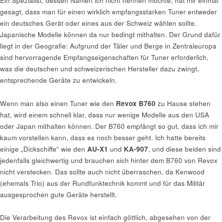
Ein Spezialist, dessen Namen ich nicht nennen möchte, hat mir einmal
gesagt, dass man für einen wirklich empfangsstarken Tuner entweder
ein deutsches Gerät oder eines aus der Schweiz wählen sollte.
Japanische Modelle können da nur bedingt mithalten. Der Grund dafür
liegt in der Geografie: Aufgrund der Täler und Berge in Zentraleuropa
sind hervorragende Empfangseigenschaften für Tuner erforderlich,
was die deutschen und schweizerischen Hersteller dazu zwingt,
entsprechende Geräte zu entwickeln.
Wenn man also einen Tuner wie den
Revox B760
zu Hause stehen
hat, wird einem schnell klar, dass nur wenige Modelle aus den USA
oder Japan mithalten können. Der B760 empfängt so gut, dass ich mir
kaum vorstellen kann, dass es noch besser geht. Ich hatte bereits
einige „Dickschiffe“ wie den
AU-X1
und
KA-907
, und diese beiden sind
jedenfalls gleichwertig und brauchen sich hinter dem B760 von Revox
nicht verstecken. Das sollte auch nicht überraschen, da Kenwood
(ehemals Trio) aus der Rundfunktechnik kommt und für das Militär
ausgesprochen gute Geräte herstellt.
Die Verarbeitung des Revox ist einfach göttlich, abgesehen von der