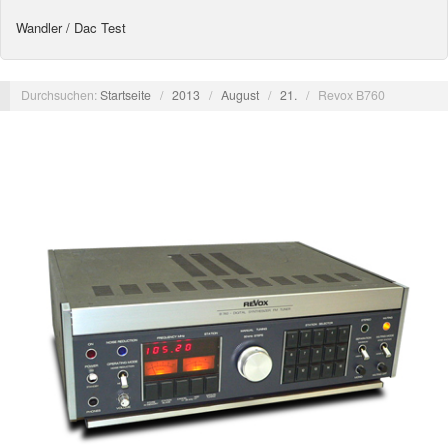
Wandler / Dac Test
Durchsuchen:
Startseite
/
2013
/
August
/
21.
/
Revox B760