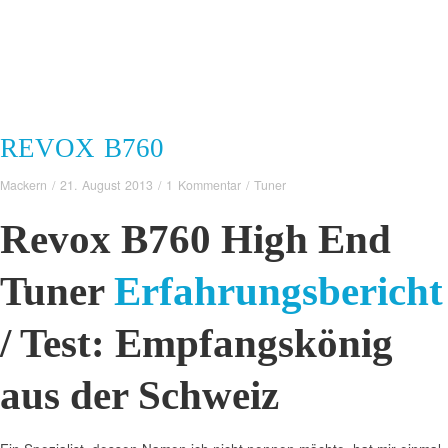
REVOX B760
Mackern
/
21. August 2013
/
1 Kommentar
/
Tuner
Revox B760 High End
Tuner
Erfahrungsbericht
/ Test: Empfangskönig
aus der Schweiz