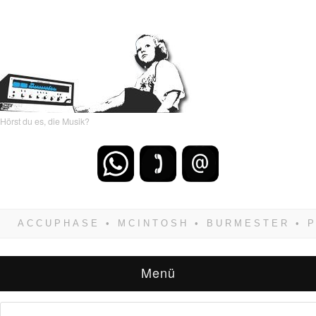
Hörst du es, die Musik?
Wenn Du dich weigerst zu verlieren, wirst Du
zwangsläufig siegen! Und noch was: Hifi
verkaufst Du am besten bei uns!
Menü