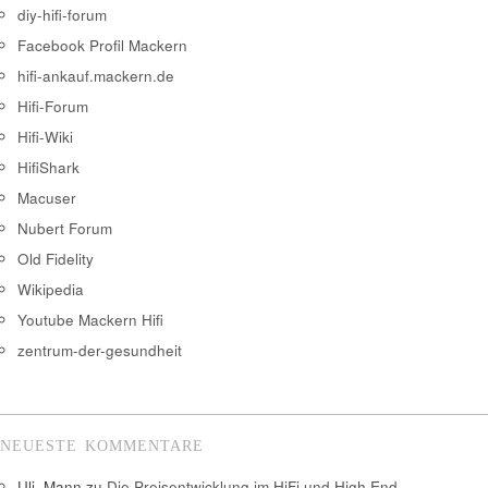
diy-hifi-forum
Facebook Profil Mackern
hifi-ankauf.mackern.de
Hifi-Forum
Hifi-Wiki
HifiShark
Macuser
Nubert Forum
Old Fidelity
Wikipedia
Youtube Mackern Hifi
zentrum-der-gesundheit
NEUESTE KOMMENTARE
Uli_Mann
zu
Die Preisentwicklung im HiFi und High End