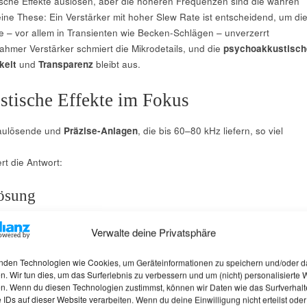
sche Effekte auslösen, aber die höheren Frequenzen sind die wahren
ine These: Ein Verstärker mit hoher Slew Rate ist entscheidend, um di
le – vor allem in Transienten wie Becken-Schlägen – unverzerrt
ahmer Verstärker schmiert die Mikrodetails, und die
psychoakkustisch
keit
und
Transparenz
bleibt aus.
tische Effekte im Fokus
aulösende und
Präzise-Anlagen
, die bis 60–80 kHz liefern, so viel
ert die Antwort:
lösung
. B. Schlagzeug-Anschläge) enthalten HFCs, die dein Gehirn unbewuss
Verwalte deine Privatsphäre
as Gehör kann Zeitunterschiede von unter 10 Mikrosekunden
nden Technologien wie Cookies, um Geräteinformationen zu speichern und/oder d
s die Schallquellenortung präziser macht. Ein schneller Verstärker mi
n. Wir tun dies, um das Surferlebnis zu verbessern und um (nicht) personalisierte
e bewahrt die Schärfe dieser Impulse – ohne verzerrt der Klang, die
n. Wenn du diesen Technologien zustimmst, können wir Daten wie das Surfverhalt
 IDs auf dieser Website verarbeiten. Wenn du deine Einwilligung nicht erteilst oder
ch.