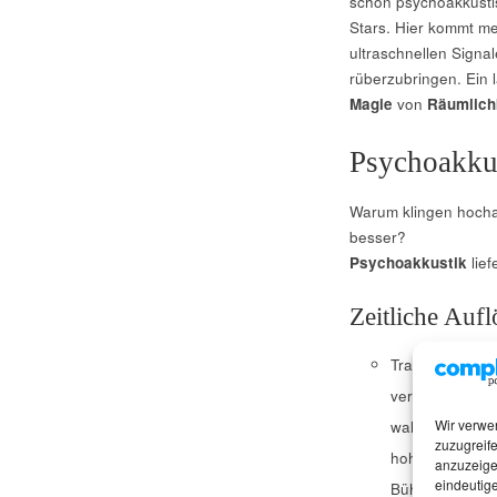
schon psychoakkusti
Stars. Hier kommt me
ultraschnellen Signa
rüberzubringen. Ein l
Magie
von
Räumlich
Psychoakkus
Warum klingen hoch
besser?
Psychoakkustik
lief
Zeitliche Auf
Transienten (z
verarbeitet. D
Wir verwe
wahrnehmen, wa
zuzugreife
hoher Slew Rat
anzuzeige
eindeutige
Bühne wird fla