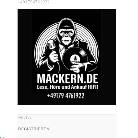
+491794761922
META
REGISTRIEREN