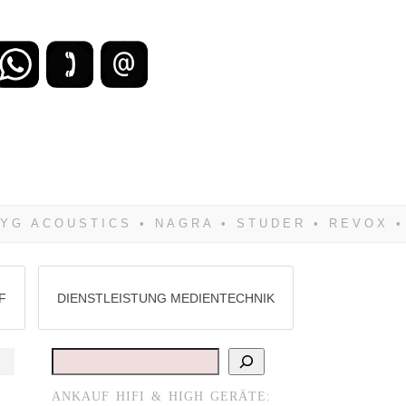
zu verlieren, wirst Du zwangsläufig
Hifi verkaufst Du am besten bei uns!
F
DIENSTLEISTUNG MEDIENTECHNIK
Suchen
ANKAUF HIFI & HIGH GERÄTE: