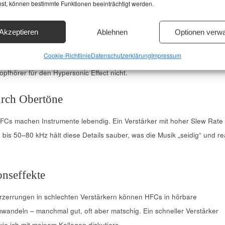
hst, können bestimmte Funktionen beeinträchtigt werden.
Wahrnehmung
Akzeptieren
Ablehnen
Optionen verwa
cht nur übers Ohr, sondern über Haut oder Knochenleitung. Das verstä
Cookie-Richtlinie
Datenschutzerklärung
Impressum
iefe, weil dein Gehirn Vibrationen als zusätzliche Hinweise nutzt. Desh
opfhörer für den Hypersonic Effect nicht.
urch Obertöne
FCs machen Instrumente lebendig. Ein Verstärker mit hoher Slew Rate
bis 50–80 kHz hält diese Details sauber, was die Musik „seidig“ und re
onseffekte
erzerrungen in schlechten Verstärkern können HFCs in hörbare
andeln – manchmal gut, oft aber matschig. Ein schneller Verstärker
wie ich mit meinem Kollegen diskutiere.