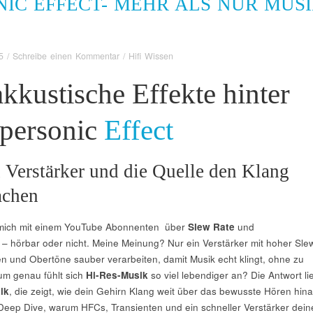
IC EFFECT- MEHR ALS NUR MUS
5
/
Schreibe einen Kommentar
/
Hifi Wissen
kkustische Effekte hinter
personic
Effect
Verstärker und die Quelle den Klang
achen
 mich mit einem YouTube Abonnenten über
Slew Rate
und
 hörbar oder nicht. Meine Meinung? Nur ein Verstärker mit hoher Sle
n und Obertöne sauber verarbeiten, damit Musik echt klingt, ohne zu
um genau fühlt sich
Hi-Res-Musik
so viel lebendiger an? Die Antwort li
ik
, die zeigt, wie dein Gehirn Klang weit über das bewusste Hören hin
n Deep Dive, warum HFCs, Transienten und ein schneller Verstärker dein