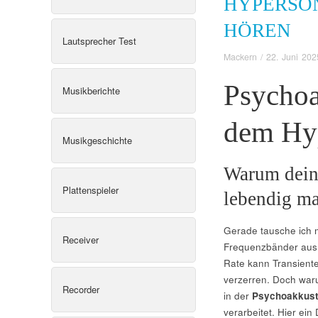
HYPERSON
HÖREN
Lautsprecher Test
Mackern
/
22. Juni 202
Psychoa
Musikberichte
dem Hy
Musikgeschichte
Warum dein 
Plattenspieler
lebendig m
Gerade tausche ich
Receiver
Frequenzbänder aus –
Rate kann Transiente
verzerren. Doch war
Recorder
in der
Psychoakkust
verarbeitet. Hier ei