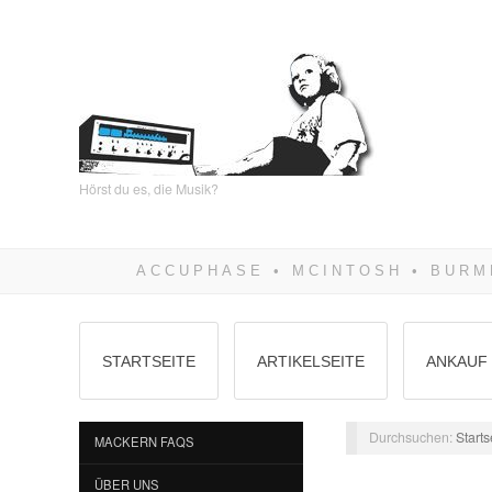
Hörst du es, die Musik?
STARTSEITE
ARTIKELSEITE
ANKAUF 
Durchsuchen:
Starts
MACKERN FAQS
ÜBER UNS