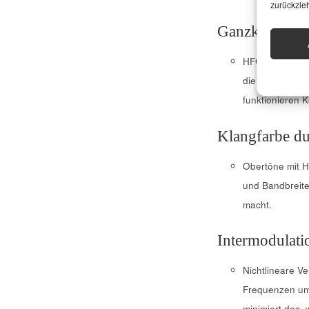
zurückzie
Ganzkörper-
HFCs wirken ni
die räumliche T
funktionieren K
Klangfarbe d
Obertöne mit H
und Bandbreite 
macht.
Intermodulati
Nichtlineare V
Frequenzen umw
minimiert das, 