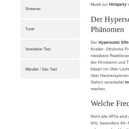
Musik zur
Hirnparty
m
Streamer
Der Hyperso
Phänomen
Tuner
Der
Hypersonic Effe
Verstärker Test
Knaller: Ultrahohe F
messbare Reaktionen
der Hirnstamm und Th
klappt nur über Lauts
Wandler / Dac Test
über Hautrezeptoren
Gehirn verarbeitet
mu
machen.
Welche Fre
Nicht alle HFCs sind 
kHz, besonders 40–1