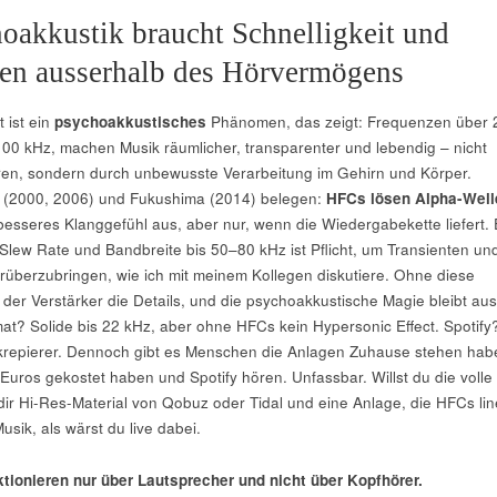
hoakkustik braucht Schnelligkeit und
en ausserhalb des Hörvermögens
 ist ein
psychoakkustisches
Phänomen, das zeigt: Frequenzen über 
0 kHz, machen Musik räumlicher, transparenter und lebendig – nicht
en, sondern durch unbewusste Verarbeitung im Gehirn und Körper.
 (2000, 2006) und Fukushima (2014) belegen:
HFCs lösen Alpha-Well
 besseres Klanggefühl aus, aber nur, wenn die Wiedergabekette liefert. 
 Slew Rate und Bandbreite bis 50–80 kHz ist Pflicht, um Transienten un
rüberzubringen, wie ich mit meinem Kollegen diskutiere. Ohne diese
t der Verstärker die Details, und die psychoakkustische Magie bleibt aus
at? Solide bis 22 kHz, aber ohne HFCs kein Hypersonic Effect. Spotify
rkrepierer. Dennoch gibt es Menschen die Anlagen Zuhause stehen hab
uros gekostet haben und Spotify hören. Unfassbar. Willst du die volle
ir Hi-Res-Material von Qobuz oder Tidal und eine Anlage, die HFCs lin
 Musik, als wärst du live dabei.
tionieren nur über Lautsprecher und nicht über Kopfhörer.