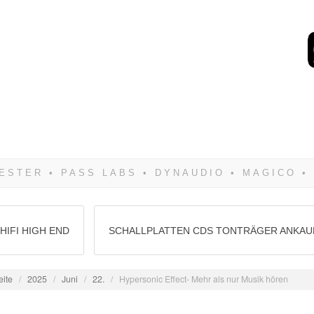
Wenn Du dich weigerst 
siegen! Und noch was: 
HIFI HIGH END
SCHALLPLATTEN CDS TONTRÄGER ANKAU
eite
/
2025
/
Juni
/
22.
/
Hypersonic Effect- Mehr als nur Musik hören