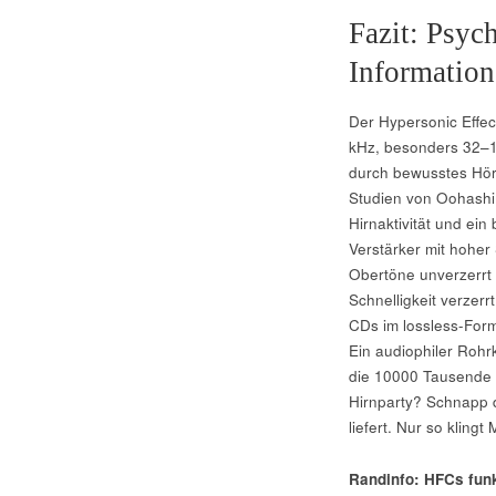
Fazit: Psyc
Information
Der Hypersonic Effect
kHz, besonders 32–10
durch bewusstes Hör
Studien von Oohashi
Hirnaktivität und ein
Verstärker mit hoher
Obertöne unverzerrt 
Schnelligkeit verzerr
CDs im lossless-Form
Ein audiophiler Roh
die 10000 Tausende E
Hirnparty? Schnapp d
liefert. Nur so klingt
Randinfo: HFCs funk