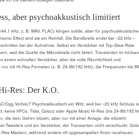
ss, aber psychoakkustisch limitiert
/44,1 kHz, z. B. WAV, FLAC) klingen solide, aber für psychoakkustische
sonic Effect sind sie ein Reinfall. Die Bandbreite endet bei ~22 kHz –
chnitten bei der Aufnahme. Selbst ein Verstärker mit Top-Slew-Rate
ern, weil die Quelle die Mikrodetails nicht liefert. Transienten im hörbar
on einem schnellen Verstärker, aber die volle Räumlichkeit und
 nur mit Hi-Res-Formaten (z. B. 24-Bit/192 kHz), die Frequenzen bis 9
 Hi-Res: Der K.O.
AC/Ogg Vorbis)? Psychoakkustisch ein Witz, weil bei ~20 kHz Schluss is
ct, keine HFCs. Tidal, Qobuz oder Apple Music Hi-Res (bis 24-Bit/192 k
n, die dein Gehirn kitzeln, aber nur mit einer Anlage, die mitzieht:
er-Tweeters und ein Verstärker, der Transienten nicht verschluckt. Qob
Hi-Res-Mastern, während andere oft upgesampelten Kram raushauen.