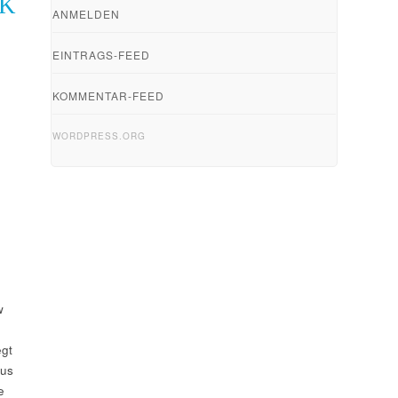
IK
ANMELDEN
EINTRAGS-FEED
KOMMENTAR-FEED
WORDPRESS.ORG
w
egt
aus
e