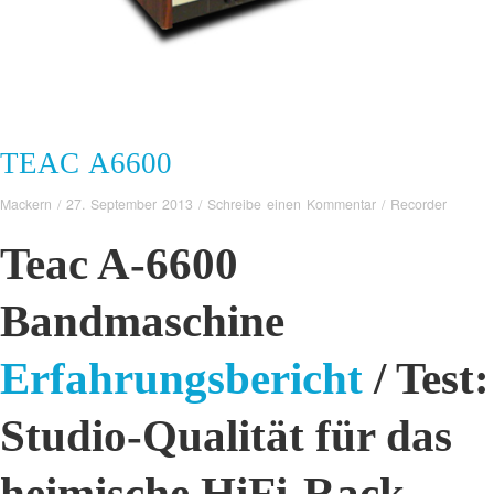
TEAC A6600
Mackern
/
27. September 2013
/
Schreibe einen Kommentar
/
Recorder
Teac A-6600
Bandmaschine
Erfahrungsbericht
/ Test:
Studio-Qualität für das
heimische HiFi-Rack