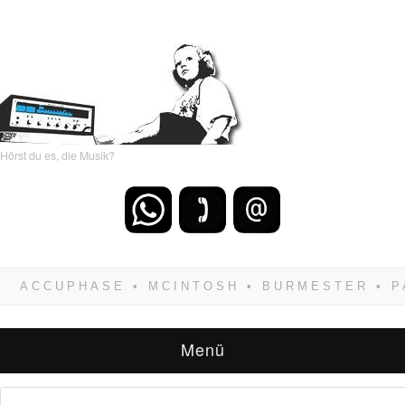
Hörst du es, die Musik?
Wenn Du dich weigerst zu verlieren, wirst Du
zwangsläufig siegen! Und noch was: Hifi
verkaufst Du am besten bei uns!
Menü