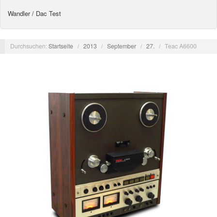
Wandler / Dac Test
Durchsuchen:
Startseite
/
2013
/
September
/
27.
/
Teac A6600