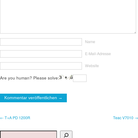
Name
E-Mail-Adresse
Website
Are you human? Please solve:
← T+A PD 1200R
Teac V7010 →
Suchen