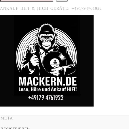
ANKAUF HIFI & HIGH GERÄTE: +491794761922
META
REGISTRIEREN