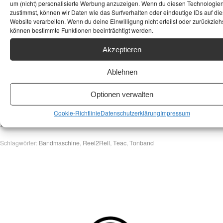
um (nicht) personalisierte Werbung anzuzeigen. Wenn du diesen Technologie
zustimmst, können wir Daten wie das Surfverhalten oder eindeutige IDs auf die
Möchtest Du Deine Teac A-6600 klanglich voll
Website verarbeiten. Wenn du deine Einwilligung nicht erteilst oder zurückziehs
können bestimmte Funktionen beeinträchtigt werden.
ausreizen oder suchst Du passendes Zubehör?
Schau mal bei
Aliexpress
vorbei – dort findest
Akzeptieren
Du oft hochwertige
NAB-Adapter
für Deine
Ablehnen
Spulen, massive
Aluminium-Leerspulen
für die
perfekte Optik oder spezielle
Tonkopf-
Optionen verwalten
Reinigungssets
für die regelmäßige Wartung
Cookie-Richtlinie
Datenschutzerklärung
Impressum
Deiner Teac Bandmaschine!
Schlagwörter:
Bandmaschine
,
Reel2Rell
,
Teac
,
Tonband