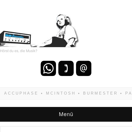
Hörst du es, die Musik?
Wenn Du dich weigerst zu verlieren, wirst Du
zwangsläufig siegen! Und noch was: Hifi
verkaufst Du am besten bei uns!
Menü