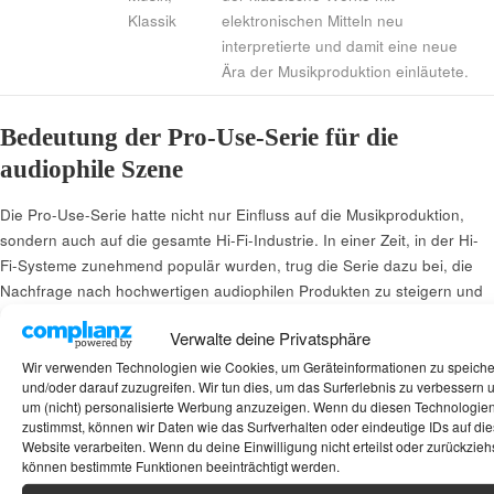
Klassik
elektronischen Mitteln neu
interpretierte und damit eine neue
Ära der Musikproduktion einläutete.
Bedeutung der Pro-Use-Serie für die
audiophile Szene
Die Pro-Use-Serie hatte nicht nur Einfluss auf die Musikproduktion,
sondern auch auf die gesamte Hi-Fi-Industrie. In einer Zeit, in der Hi-
Fi-Systeme zunehmend populär wurden, trug die Serie dazu bei, die
Nachfrage nach hochwertigen audiophilen Produkten zu steigern und
den Weg für die Weiterentwicklung der Schallplattenindustrie zu
Verwalte deine Privatsphäre
ebnen.
Wir verwenden Technologien wie Cookies, um Geräteinformationen zu speich
und/oder darauf zuzugreifen. Wir tun dies, um das Surferlebnis zu verbessern 
Toshiba EMI etablierte sich mit der Pro-Use-Serie als Vorreiter in der
um (nicht) personalisierte Werbung anzuzeigen. Wenn du diesen Technologie
Produktion von audiophilen Schallplatten, die mit einer Vielzahl von
zustimmst, können wir Daten wie das Surfverhalten oder eindeutige IDs auf die
technischen Verbesserungen ausgestattet waren. Diese Serie fand
Website verarbeiten. Wenn du deine Einwilligung nicht erteilst oder zurückziehs
können bestimmte Funktionen beeinträchtigt werden.
eine treue Anhängerschaft unter audiophilen Enthusiasten und