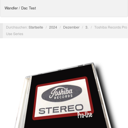
Wandler / Dac Test
Durchsuchen:
Startseite
/
2024
/
Dezember
/
3.
/
Toshiba Records Pro
Use Series