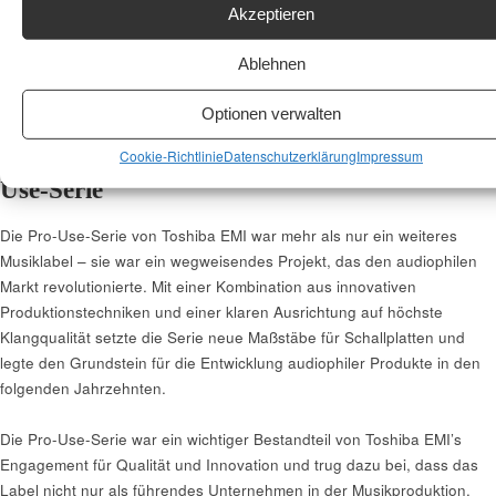
professionellen Nutzern, die auf höchste Klangtreue und ein
Akzeptieren
unverfälschtes Hörerlebnis Wert legten. Sie trug maßgeblich dazu bei,
dass Japan zu einem Zentrum der Hi-Fi-Technologie wurde, und
Ablehnen
verschaffte Toshiba EMI einen weltweiten Ruf als Hersteller von
herausragender Audioqualität.
Optionen verwalten
Zusammenfassung der Bedeutung der Pro-
Cookie-Richtlinie
Datenschutzerklärung
Impressum
Use-Serie
Die Pro-Use-Serie von Toshiba EMI war mehr als nur ein weiteres
Musiklabel – sie war ein wegweisendes Projekt, das den audiophilen
Markt revolutionierte. Mit einer Kombination aus innovativen
Produktionstechniken und einer klaren Ausrichtung auf höchste
Klangqualität setzte die Serie neue Maßstäbe für Schallplatten und
legte den Grundstein für die Entwicklung audiophiler Produkte in den
folgenden Jahrzehnten.
Die Pro-Use-Serie war ein wichtiger Bestandteil von Toshiba EMI’s
Engagement für Qualität und Innovation und trug dazu bei, dass das
Label nicht nur als führendes Unternehmen in der Musikproduktion,