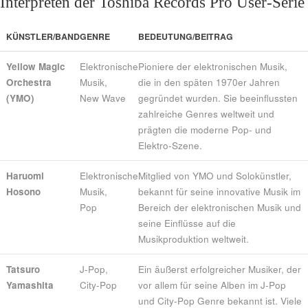
Interpreten der Toshiba Records Pro User-Serie
KÜNSTLER/BAND
GENRE
BEDEUTUNG/BEITRAG
Yellow Magic
Elektronische
Pioniere der elektronischen Musik,
Orchestra
Musik,
die in den späten 1970er Jahren
(YMO)
New Wave
gegründet wurden. Sie beeinflussten
zahlreiche Genres weltweit und
prägten die moderne Pop- und
Elektro-Szene.
Haruomi
Elektronische
Mitglied von YMO und Solokünstler,
Hosono
Musik,
bekannt für seine innovative Musik im
Pop
Bereich der elektronischen Musik und
seine Einflüsse auf die
Musikproduktion weltweit.
Tatsuro
J-Pop,
Ein äußerst erfolgreicher Musiker, der
Yamashita
City-Pop
vor allem für seine Alben im J-Pop
und City-Pop Genre bekannt ist. Viele