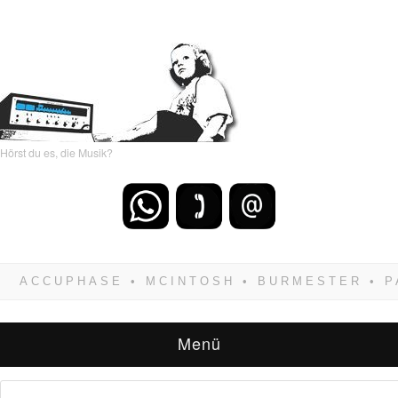
Hörst du es, die Musik?
Wenn Du dich weigerst zu verlieren, wirst Du
zwangsläufig siegen! Und noch was: Hifi
verkaufst Du am besten bei uns!
Menü