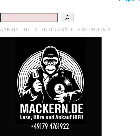
Suchen
ANKAUF HIFI & HIGH GERÄTE: +491794761922