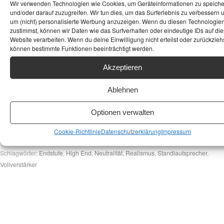
Wir verwenden Technologien wie Cookies, um Geräteinformationen zu speich
Für Musikliebhaber ist dies ein zentraler Punkt: Nur durch Neutralität
und/oder darauf zuzugreifen. Wir tun dies, um das Surferlebnis zu verbessern 
kann der Klang der Musik in seiner reinen, ungeschönten Schönheit
um (nicht) personalisierte Werbung anzuzeigen. Wenn du diesen Technologie
genossen werden – genau so, wie es die Künstler und Toningenieure
zustimmst, können wir Daten wie das Surfverhalten oder eindeutige IDs auf die
Website verarbeiten. Wenn du deine Einwilligung nicht erteilst oder zurückziehs
beabsichtigt haben.
Neutralität ist somit nicht nur eine Frage der
können bestimmte Funktionen beeinträchtigt werden.
Technik, sondern der Ehrlichkeit gegenüber der Kunst.
Akzeptieren
Kennst Du schon
Aliexpress
? Und
Ablehnen
wusste Du, das man dort hervorragende
Silberkabel in Cinch und XLR für
Optionen verwalten
wenig Geld erwerben klann?
Cookie-Richtlinie
Datenschutzerklärung
Impressum
Schlagwörter:
Endstufe
,
High End
,
Neutralität
,
Realismus
,
Standlautsprecher
,
Vollverstärker