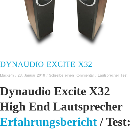
DYNAUDIO EXCITE X32
Mackern
/
23. Januar 2018
/
Schreibe einen Kommentar
/
Lautsprecher Test
Dynaudio Excite X32
High End Lautsprecher
Erfahrungsbericht
/ Test: