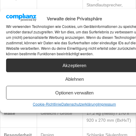
Standlautsprecher,
Bassreflex
Verwalte deine Privatsphäre
Wir verwenden Technologien wie Cookies, um Geräteinformationen zu speich
Wirkungsgrad
Empfindlichkeit
87 dB (2,83 V/1 m)
und/oder darauf zuzugreifen. Wir tun dies, um das Surferlebnis zu verbessern 
um (nicht) personalisierte Werbung anzuzeigen. Wenn du diesen Technologie
Belastbarkeit
IEC Power
200 Watt
zustimmst, können wir Daten wie das Surfverhalten oder eindeutige IDs auf die
Website verarbeiten. Wenn du deine Einwilligung nicht erteilst oder zurückziehs
Handling
können bestimmte Funktionen beeinträchtigt werden.
Audio
Frequenzgang
37 Hz – 23 kHz (± 3
Akzeptieren
dB)
Ablehnen
Elektrik
Impedanz
4 Ohm
Optionen verwalten
Technik
Übergangsfrequenz
1800 Hz
Cookie-Richtlinie
Datenschutzerklärung
Impressum
Maße
Gewicht / Größe
17,2 kg (netto) / 170 x
920 x 270 mm (BxHxT)
Besonderheit
Design
Schlanke Säulenform,