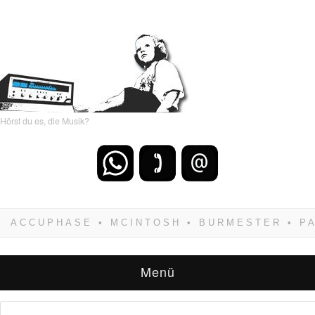
Hörst du es, die Musik?
Wenn Du dich weigerst zu verlieren, wirst Du
zwangsläufig siegen! Und noch was: Hifi
verkaufst Du am besten bei uns!
Menü