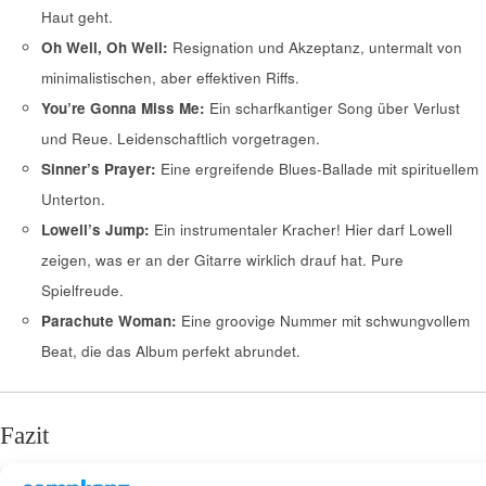
Haut geht.
Oh Well, Oh Well:
Resignation und Akzeptanz, untermalt von
minimalistischen, aber effektiven Riffs.
You’re Gonna Miss Me:
Ein scharfkantiger Song über Verlust
und Reue. Leidenschaftlich vorgetragen.
Sinner’s Prayer:
Eine ergreifende Blues-Ballade mit spirituellem
Unterton.
Lowell’s Jump:
Ein instrumentaler Kracher! Hier darf Lowell
zeigen, was er an der Gitarre wirklich drauf hat. Pure
Spielfreude.
Parachute Woman:
Eine groovige Nummer mit schwungvollem
Beat, die das Album perfekt abrundet.
Fazit
Lowell Fulsons
Think Twice Before You Speak
ist in der SACD-Fassung