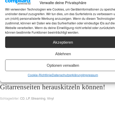
Verwalte deine Privatsphäre
ein Muss für Blues-Fans mit audiophilem Anspruch. Es fängt die
Wir verwenden Technologien wie Cookies, um Geräteinformationen zu speich
Essenz eines Altmeisters ein, der nichts mehr beweisen muss, aber
und/oder darauf zuzugreifen. Wir tun dies, um das Surferlebnis zu verbessern 
immer noch alles geben kann. Klanglich transparent, emotional
um (nicht) personalisierte Werbung anzuzeigen. Wenn du diesen Technologie
tiefschürfend und musikalisch über jeden Zweifel erhaben.
zustimmst, können wir Daten wie das Surfverhalten oder eindeutige IDs auf die
Website verarbeiten. Wenn du deine Einwilligung nicht erteilst oder zurückziehs
können bestimmte Funktionen beeinträchtigt werden.
Kennst Du schon
Aliexpress
? Dort gibt
Akzeptieren
es oft hervorragende Silberkabel, die
Ablehnen
gerade bei solch authentischen Blues-
Optionen verwalten
Aufnahmen noch das letzte Quäntchen
Cookie-Richtlinie
Datenschutzerklärung
Impressum
an Schmutz und Details aus den
Gitarrenseiten herauskitzeln können!
Schlagwörter:
CD
,
LP
,
Streaming
,
Vinyl