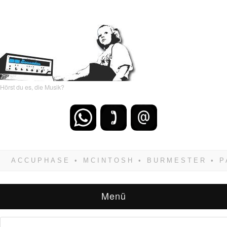
Hörst du es, die Musik?
Wenn Du dich weigerst zu verlieren, wirst Du
zwangsläufig siegen! Und noch was: Hifi
verkaufst Du am besten bei uns!
Menü