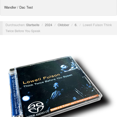
Wandler / Dac Test
Durchsuchen:
Startseite
/
2024
/
Oktober
/
6.
/
Lowell Fulson Think
Twice Before You Speak