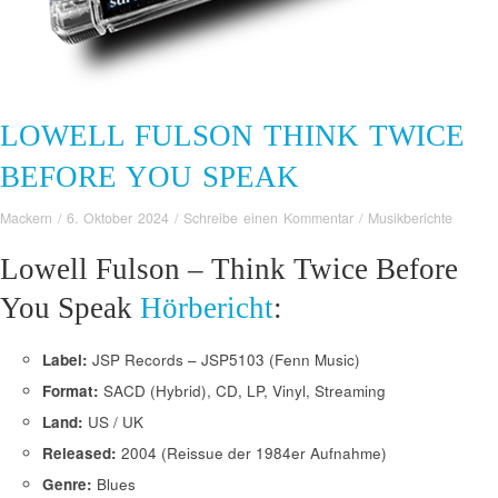
LOWELL FULSON THINK TWICE
BEFORE YOU SPEAK
Mackern
/
6. Oktober 2024
/
Schreibe einen Kommentar
/
Musikberichte
Lowell Fulson – Think Twice Before
You Speak
Hörbericht
:
Label:
JSP Records – JSP5103 (Fenn Music)
Format:
SACD (Hybrid), CD, LP, Vinyl, Streaming
Land:
US / UK
Released:
2004 (Reissue der 1984er Aufnahme)
Genre:
Blues