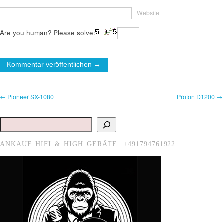
Website
Are you human? Please solve:
← Pioneer SX-1080
Proton D1200 →
Suchen
ANKAUF HIFI & HIGH GERÄTE: +491794761922