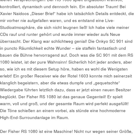
kontrolliert, dynamisch und dennoch fein. Ein absoluter Traum! Bei
Xavier Naidoos „Dieser Brief“ habe ich tatsächlich Details entdeckt, die
mir vorher nie aufgefallen waren, und es entstand eine Live-
Studioatmosphäre, die sich nicht leugnen ließ! Ich habe viele meiner
CDs rauf und runter gehört und wurde immer wieder aufs Neue
überrascht. Der Klang war schlichtweg genial! Die Onkyo SC 901 sind
in puncto Räumlichkeit echte Wunder – sie staffeln fantastisch und
bauen die Bühne hervorragend auf. Doch was die SC 901 mit dem RS
1080 leistet, ist der pure Wahnsinn! Sicherlich hört jeder anders, aber
so, wie ich es mit diesem Setup höre, haben es wohl die Wenigsten
erlebt! Ein großer Receiver wie der Rotel 1603 konnte mich seinerzeit
klanglich begeistern, aber die etwas dumpfe und „gequetschte“
Wiedergabe führten letztlich dazu, dass er jetzt einen neuen Besitzer
beglückt. Der Fisher RS 1080 ist das genaue Gegenteil! Er spielt
warm, voll und groß, und der gesamte Raum wird perfekt ausgefüllt!
Die Töne schießen an einem vorbei, als stünde eine hochmoderne
High-End-Surroundanlage im Raum.
Der Fisher RS 1080 ist eine Maschine! Nicht nur wegen seiner Größe,