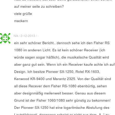
auf meiner seite zu schreiben?
viele grüße
mackern
Nik / 2-12-2013 / ·
ein sehr schöner Bericht.. dennoch sehe ich den Fisher RS
1080 im anderen Licht. Es ist kein schöner Receiver (ich
würde sagen sogar häßlich), die musikalische Qualität wird
aber ganz gut sein. Wenn ich ein Receiver kaufe achte ich auf
Design. Ich besitze Pioneer SX-1250, Rotel RX-1603,
Kenwood KR-9400 und Marantz 2325. Von der Qualität sind
all diese Recever dem Fisher RS-1080 ebenbürtig, sehen
aber designmäßig meilenweit besser. Genau aus diesem
Grund ist der Fisher 1060/1080 sehr günstig zu bekommen!
Der Pioneer SX-1250 hat eine logaritmische Abstufung des
Lautstärkepoti, deswegen scheint er nicht aus dem „A..“ zu