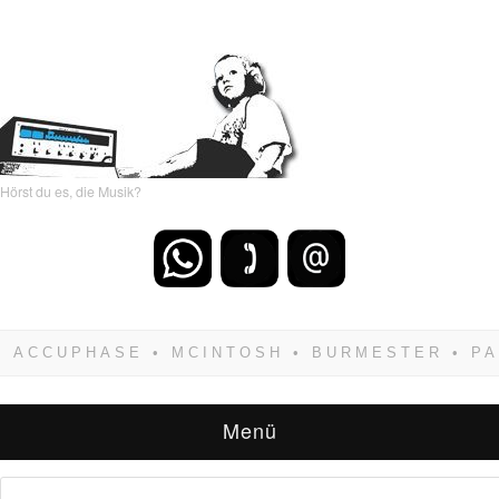
Hörst du es, die Musik?
Wenn Du dich weigerst zu verlieren, wirst Du
zwangsläufig siegen! Und noch was: Hifi
verkaufst Du am besten bei uns!
Menü