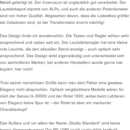
Metall gefertigt ist. Der Innenraum ist unglaublich gut verarbeitet. Der
Lautstärkepoti stammt von ALPs, und auch die anderen Potentiometer
sind von hoher Qualität. Abgesehen davon, dass die Ladeelkos größer
als Coladosen sind, ist der Transformator enorm mächtig!
Das Design finde ich wunderschön. Die Tasten und Regler wirken sehr
ansprechend und rasten satt ein. Der Lautstärkeregler hat eine kleine
rote Leuchte, die den aktuellen Stand anzeigt – auch optisch sehr
ansprechend. Das Design wirkt eigenständig und unterscheidet sich
von wertvolleren Marken; bei anderen Herstellern wurde gerne mal
kopiert, hier nicht!
Trotz seiner monströsen Größe kann man dem Fisher eine gewisse
Eleganz nicht absprechen. Optisch vergleichbare Modelle wären für
mich der Sansui G-33000 und der Rotel 1603, wobei beim Letzteren
von Eleganz keine Spur ist – der Rotel ist aber ein markanter
Charakterkopf!
Das Äußere und vor allem der Name „Studio Standard“ sind keine
leeren Versprechungen! Der RS 1080 spielt unglaublich kraftvoll,