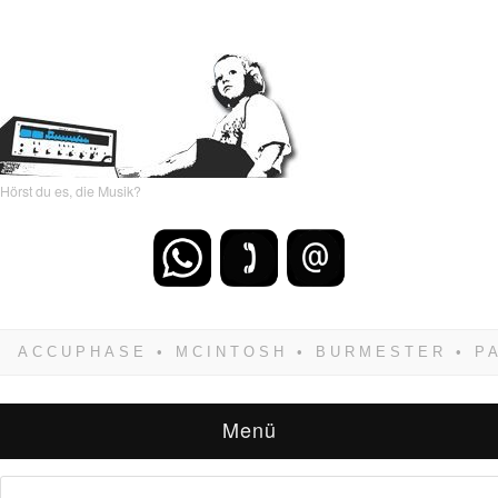
Hörst du es, die Musik?
Wenn Du dich weigerst zu verlieren, wirst Du
zwangsläufig siegen! Und noch was: Hifi
verkaufst Du am besten bei uns!
Menü