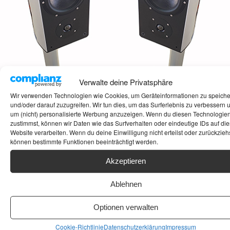
Verwalte deine Privatsphäre
Wir verwenden Technologien wie Cookies, um Geräteinformationen zu speich
und/oder darauf zuzugreifen. Wir tun dies, um das Surferlebnis zu verbessern 
um (nicht) personalisierte Werbung anzuzeigen. Wenn du diesen Technologie
zustimmst, können wir Daten wie das Surfverhalten oder eindeutige IDs auf die
Website verarbeiten. Wenn du deine Einwilligung nicht erteilst oder zurückziehs
können bestimmte Funktionen beeinträchtigt werden.
WILSON
Wilson Benesch wurde 1989 mit nur 25000
Akzeptieren
Pfund- das von der Britischen Regierung
BENESCH
finanziert wurde- gegründet und gehört Craig
DISCOVERY
Ablehnen
Milnes und Christina Milnes. Innerhalb von 12
9. Mai 2020
Monaten steckten die Gründe jeden einzelnen
Optionen verwalten
Mackern
Cent in die Forschung und Entwicklung. Das
Cookie-Richtlinie
Datenschutzerklärung
Impressum
Ergebnis dieser Arbeiten war der Aufstieg ins