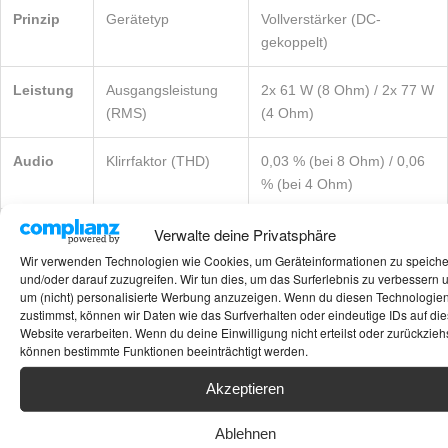
Prinzip
Gerätetyp
Vollverstärker (DC-
gekoppelt)
Leistung
Ausgangsleistung
2x 61 W (8 Ohm) / 2x 77 W
(RMS)
(4 Ohm)
Audio
Klirrfaktor (THD)
0,03 % (bei 8 Ohm) / 0,06
% (bei 4 Ohm)
Verwalte deine Privatsphäre
Audio
Frequenzgang
20 Hz – 20.000 Hz
Wir verwenden Technologien wie Cookies, um Geräteinformationen zu speich
und/oder darauf zuzugreifen. Wir tun dies, um das Surferlebnis zu verbessern 
Technik
Besonderheit
DC-Verstärkung
um (nicht) personalisierte Werbung anzuzeigen. Wenn du diesen Technologie
(abschaltbar)
zustimmst, können wir Daten wie das Surfverhalten oder eindeutige IDs auf die
Website verarbeiten. Wenn du deine Einwilligung nicht erteilst oder zurückziehs
können bestimmte Funktionen beeinträchtigt werden.
Haptik
Bedienelemente
Massive Aluminiumknöpfe,
Schiebepotentiometer für
Akzeptieren
EQ
Ablehnen
Maße
Gewicht / Größe
ca. 12,5 kg / 416 x 146 x