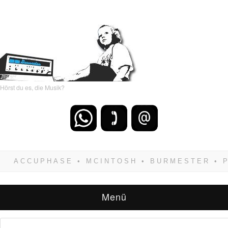
Hörst du es, die Musik?
Wenn Du dich weigerst zu verlieren, wirst Du
zwangsläufig siegen! Und noch was: Hifi
verkaufst Du am besten bei uns!
Menü