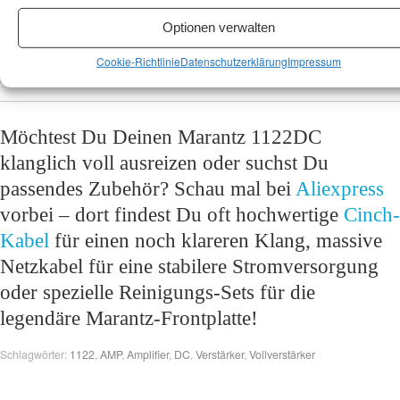
316 mm (B x H x T)
Optionen verwalten
Cookie-Richtlinie
Datenschutzerklärung
Impressum
Historie
Produktionszeitraum
ca. 1977 – 1980
Möchtest Du Deinen Marantz 1122DC
klanglich voll ausreizen oder suchst Du
passendes Zubehör? Schau mal bei
Aliexpress
vorbei – dort findest Du oft hochwertige
Cinch-
Kabel
für einen noch klareren Klang, massive
Netzkabel für eine stabilere Stromversorgung
oder spezielle Reinigungs-Sets für die
legendäre Marantz-Frontplatte!
Schlagwörter:
1122
,
AMP
,
Amplifier
,
DC
,
Verstärker
,
Vollverstärker