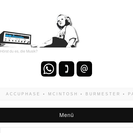
Hörst du es, die Musik?
Wenn Du dich weigerst zu verlieren, wirst Du
zwangsläufig siegen! Und noch was: Hifi
verkaufst Du am besten bei uns!
Menü