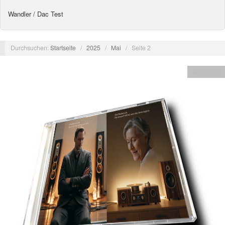
Wandler / Dac Test
Durchsuchen:
Startseite
/
2025
/
Mai
/
Seite 2
Allgemein