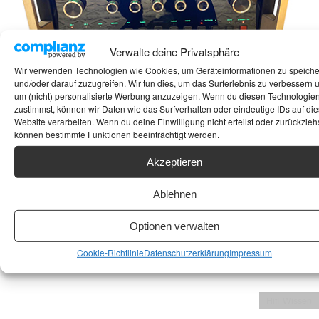
Verwalte deine Privatsphäre
Wir verwenden Technologien wie Cookies, um Geräteinformationen zu speich
und/oder darauf zuzugreifen. Wir tun dies, um das Surferlebnis zu verbessern 
um (nicht) personalisierte Werbung anzuzeigen. Wenn du diesen Technologie
MCINTOSH MA
Der McIntosh MA7000 war mein erster
zustimmst, können wir Daten wie das Surfverhalten oder eindeutige IDs auf die
Berührungspunkt mit der legendären US-
7000
Website verarbeiten. Wenn du deine Einwilligung nicht erteilst oder zurückziehs
können bestimmte Funktionen beeinträchtigt werden.
amerikanischen High-End-Schmiede – und
23. Mai 2025
was für einer. Für viele beginnt das HiFi-
Mackern
Akzeptieren
Vergnügen nicht erst im Hörraum, sondern
schon mit dem Heimweg vom Händler. Die
Ablehnen
Geräte im Kofferraum, Vorfreude im Bauch –
wer kennt das nicht? Beim MA7000 kommt
Optionen verwalten
noch ein weiteres Gefühl hinzu: Respekt.
Denn dieser Vollverstärker ist nicht nur
Cookie-Richtlinie
Datenschutzerklärung
Impressum
irgendein HiFi-Baustein – er ist ein Statement.
Hifi Wissen