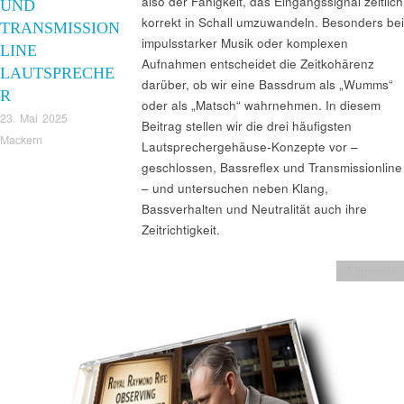
also der Fähigkeit, das Eingangssignal zeitlich
UND
korrekt in Schall umzuwandeln. Besonders bei
TRANSMISSION
impulsstarker Musik oder komplexen
LINE
Aufnahmen entscheidet die Zeitkohärenz
LAUTSPRECHE
darüber, ob wir eine Bassdrum als „Wumms“
R
oder als „Matsch“ wahrnehmen. In diesem
23. Mai 2025
Beitrag stellen wir die drei häufigsten
Mackern
Lautsprechergehäuse-Konzepte vor –
geschlossen, Bassreflex und Transmissionline
– und untersuchen neben Klang,
Bassverhalten und Neutralität auch ihre
Zeitrichtigkeit.
Allgemein