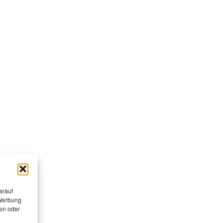
arauf
 Werbung
s
en oder
ür