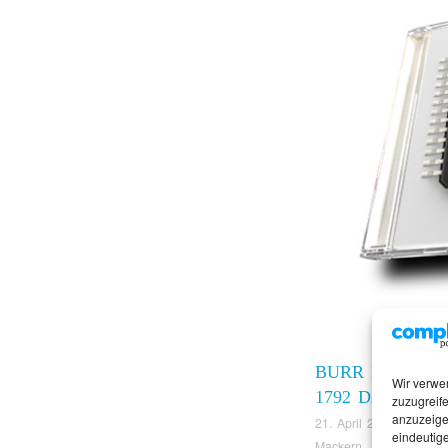
BURR BROWN 
Wir verwe
1792 DAC
zuzugreife
anzuzeige
21. April 2025
eindeutige
Mackern