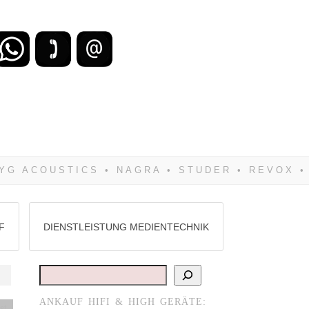
zu verlieren, wirst Du zwangsläufig
Hifi verkaufst Du am besten bei uns!
F
DIENSTLEISTUNG MEDIENTECHNIK
Suchen
ANKAUF HIFI & HIGH GERÄTE:
st