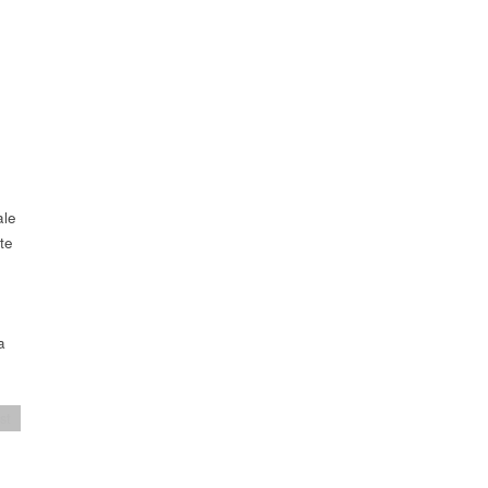
ale
te
a
st