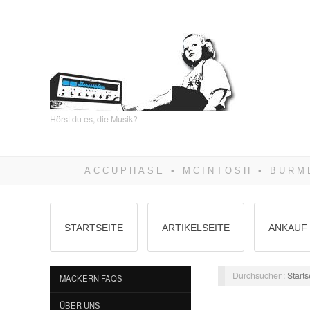
Hörst du es, die Musik?
STARTSEITE
ARTIKELSEITE
ANKAUF 
Durchsuchen:
Starts
MACKERN FAQS
ÜBER UNS