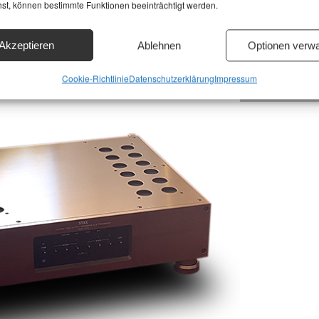
hst, können bestimmte Funktionen beeinträchtigt werden.
High-End-Anwendungen entwickelt, zählt er zu den klangli
musikalischsten DACs seiner Generation. Seine technisch
Konzeption kombiniert Präzision mit Musikalität – eine
Akzeptieren
Ablehnen
Optionen verwa
Eigenschaft, die nicht mehr jeder moderne DAC mitbringt.
Cookie-Richtlinie
Datenschutzerklärung
Impressum
Wandler / Dac Te