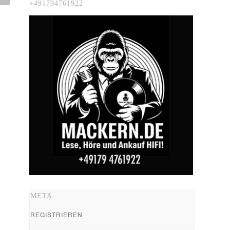
+491794761922
META
REGISTRIEREN