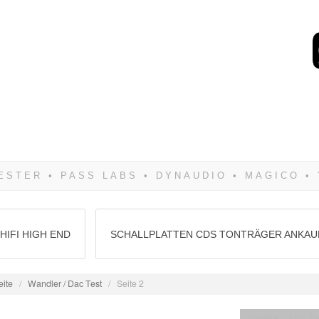
Wenn Du dich weigerst 
siegen! Und noch was: 
HIFI HIGH END
SCHALLPLATTEN CDS TONTRÄGER ANKAU
eite
/
Wandler / Dac Test
/
Seite 2
Wandler / Dac Te