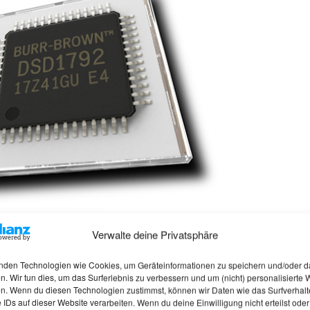
Verwalte deine Privatsphäre
DSD
Der DSD1792 (auch als PCM1792 bezeichnet) von Burr-
nden Technologien wie Cookies, um Geräteinformationen zu speichern und/oder d
Brown – heute Teil von Texas Instruments – ist ein
n. Wir tun dies, um das Surferlebnis zu verbessern und um (nicht) personalisierte
hochwertiger Digital-Analog-Wandler (DAC), der sowohl da
n. Wenn du diesen Technologien zustimmst, können wir Daten wie das Surfverhalt
 IDs auf dieser Website verarbeiten. Wenn du deine Einwilligung nicht erteilst oder
PCM- als auch das DSD-Format unterstützt. Ursprünglich f