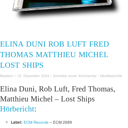
ELINA DUNI ROB LUFT FRED
THOMAS MATTHIEU MICHEL
LOST SHIPS
Mackern
/
10. Dezember 2024
/
Schreibe einen Kommentar
/
Musikberichte
Elina Duni, Rob Luft, Fred Thomas,
Matthieu Michel – Lost Ships
Hörbericht
:
Label:
ECM Records
– ECM 2689