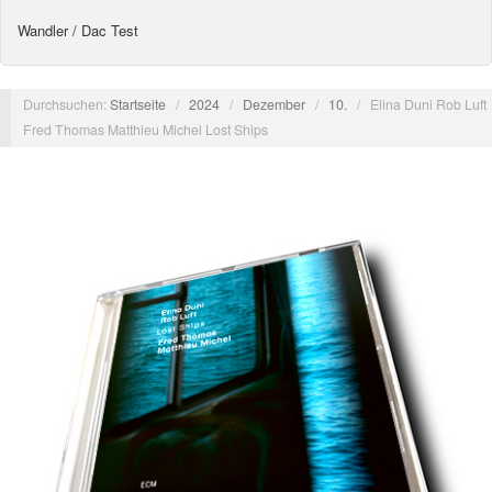
Wandler / Dac Test
Durchsuchen:
Startseite
/
2024
/
Dezember
/
10.
/
Elina Duni Rob Luft
Fred Thomas Matthieu Michel Lost Ships