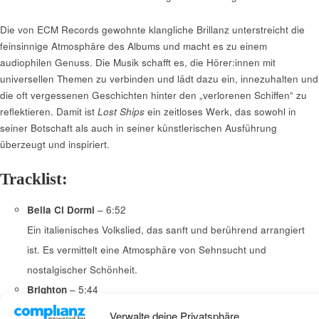
Die von ECM Records gewohnte klangliche Brillanz unterstreicht die
feinsinnige Atmosphäre des Albums und macht es zu einem
audiophilen Genuss. Die Musik schafft es, die Hörer:innen mit
universellen Themen zu verbinden und lädt dazu ein, innezuhalten und
die oft vergessenen Geschichten hinter den „verlorenen Schiffen“ zu
reflektieren. Damit ist
Lost Ships
ein zeitloses Werk, das sowohl in
seiner Botschaft als auch in seiner künstlerischen Ausführung
überzeugt und inspiriert.
Tracklist:
Bella Ci Dormi
– 6:52
Ein italienisches Volkslied, das sanft und berührend arrangiert
ist. Es vermittelt eine Atmosphäre von Sehnsucht und
nostalgischer Schönheit.
Brighton
– 5:44
Ein Originalstück von Elina Duni und Rob Luft, das die Energie
Verwalte deine Privatsphäre