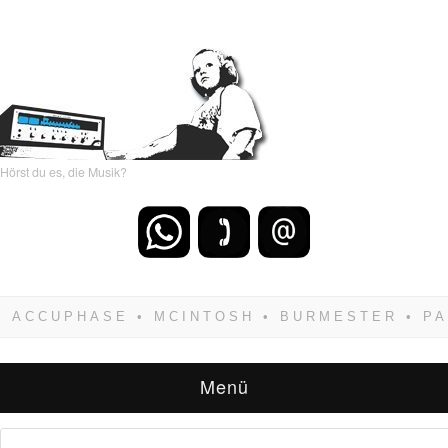
Hörst du es, die Musik?
Wenn Du dich weigerst zu verlieren, wirst Du
zwangsläufig siegen! Und noch was: Hifi
verkaufst Du am besten bei uns!
Menü