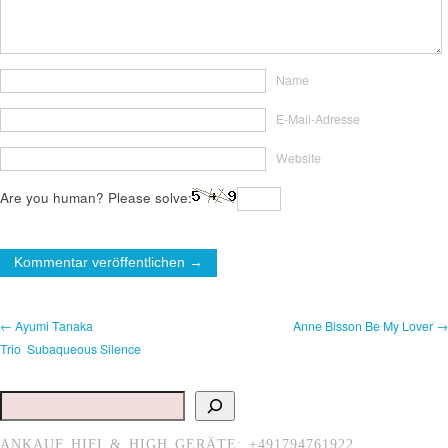
Name
E-Mail-Adresse
Website
Are you human? Please solve:
← Ayumi Tanaka
Anne Bisson Be My Lover →
Trio Subaqueous Silence
Suchen
ANKAUF HIFI & HIGH GERÄTE: +491794761922