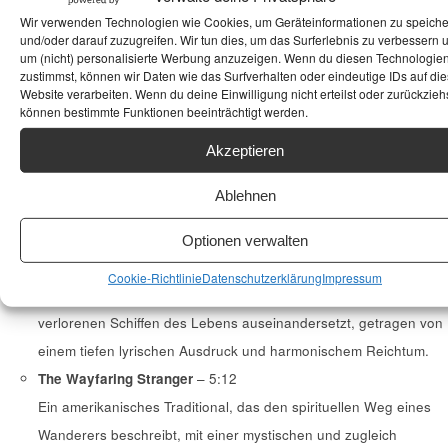
und den Geist der Küstenstadt einfängt, geprägt von klaren
Wir verwenden Technologien wie Cookies, um Geräteinformationen zu speich
und/oder darauf zuzugreifen. Wir tun dies, um das Surferlebnis zu verbessern 
Melodien und rhythmischer Raffinesse.
um (nicht) personalisierte Werbung anzuzeigen. Wenn du diesen Technologie
I’m A Fool To Want You
– 4:27
zustimmst, können wir Daten wie das Surfverhalten oder eindeutige IDs auf die
Website verarbeiten. Wenn du deine Einwilligung nicht erteilst oder zurückziehs
Ein zeitloser Jazzstandard, dessen melancholische Melodie und
können bestimmte Funktionen beeinträchtigt werden.
gefühlvoller Gesang von Duni die verletzliche Seite der Liebe
Akzeptieren
betonen.
Numb
– 6:32
Ablehnen
Ein introspektives Stück, das eine emotionale Leere thematisiert,
untermalt von einer atmosphärischen Instrumentierung.
Optionen verwalten
Lost Ships
– 5:22
Cookie-Richtlinie
Datenschutzerklärung
Impressum
Der Titeltrack des Albums, der sich thematisch mit den
verlorenen Schiffen des Lebens auseinandersetzt, getragen von
einem tiefen lyrischen Ausdruck und harmonischem Reichtum.
The Wayfaring Stranger
– 5:12
Ein amerikanisches Traditional, das den spirituellen Weg eines
Wanderers beschreibt, mit einer mystischen und zugleich